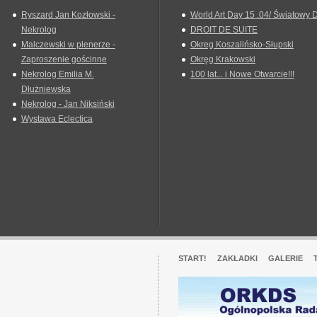
Ryszard Jan Kozłowski -
World Art Day 15 .04/ Światowy D
Nekrolog
DROIT DE SUITE
Malczewski w plenerze -
Okreg Koszalińsko-Słupski
Zaproszenie gościnne
Okręg Krakowski
Nekrolog Emilia M.
100 lat... i Nowe Otwarcie!!!
Dłużniewska
Nekrolog - Jan Niksiński
Wystawa Eclectica
START!
ZAKŁADKI
GALERIE