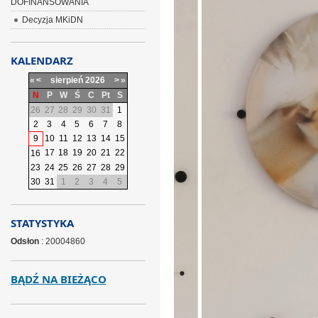
DOFINANSOWANIA
Decyzja MKiDN
KALENDARZ
«
<
sierpień
2026
>
»
N
P
W
Ś
C
Pt
S
26
27
28
29
30
31
1
2
3
4
5
6
7
8
9
10
11
12
13
14
15
17
18
19
20
21
22
16
23
24
25
26
27
28
29
30
31
1
2
3
4
5
STATYSTYKA
Odsłon
: 20004860
BĄDŹ NA BIEŻĄCO