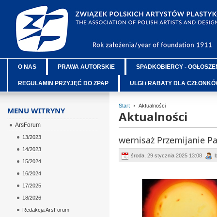
O NAS
PRAWA AUTORSKIE
SPADKOBIERCY - OGŁOSZE
REGULAMIN PRZYJĘĆ DO ZPAP
ULGI i RABATY DLA CZŁONK
Start
Aktualności
MENU WITRYNY
Aktualności
ArsForum
13/2023
wernisaż Przemijanie Pa
14/2023
środa, 29 stycznia 2025 13:08
b
15/2024
16/2024
17/2025
18/2026
Redakcja ArsForum