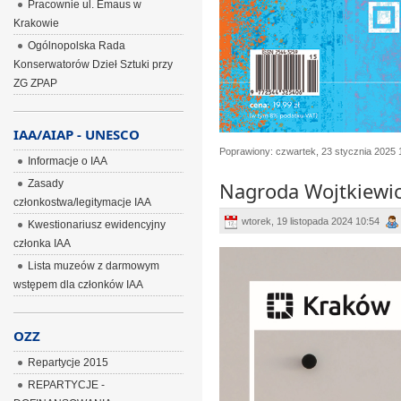
Pracownie ul. Emaus w
Krakowie
Ogólnopolska Rada
Konserwatorów Dzieł Sztuki przy
ZG ZPAP
IAA/AIAP - UNESCO
Poprawiony: czwartek, 23 stycznia 2025 
Informacje o IAA
Zasady
Nagroda Wojtkiewi
członkostwa/legitymacje IAA
wtorek, 19 listopada 2024 10:54
Kwestionariusz ewidencyjny
członka IAA
Lista muzeów z darmowym
wstępem dla członków IAA
OZZ
Repartycje 2015
REPARTYCJE -