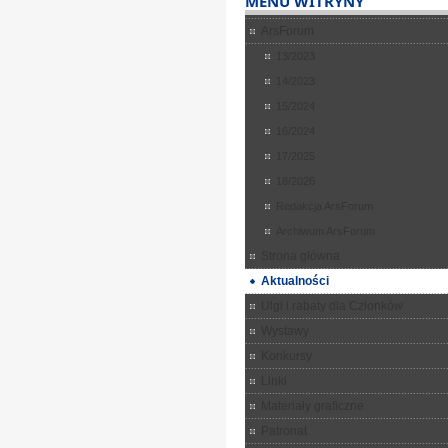
MENU WITRYNY
ArsForum
13/2023
14/2023
15/2024
16/2024
17/2025
18/2026
Redakcja ArsForum
Archiwum ArsForum
Strona główna
Aktualności
Ulgi i rabaty dla Członków
Wystawy
Konkursy
Linki
Materiały graficzne
Patronat