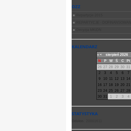
OZZ
Repartycje 2015
REPARTYCJE - DOFINANSOWAN
Decyzja MKiDN
KALENDARZ
«
<
sierpień
2026
N
P
W
Ś
C
Pt
26
27
28
29
30
31
2
3
4
5
6
7
9
10
11
12
13
14
16
17
18
19
20
21
23
24
25
26
27
28
30
31
1
2
3
4
STATYSTYKA
Odsłon
: 20001611