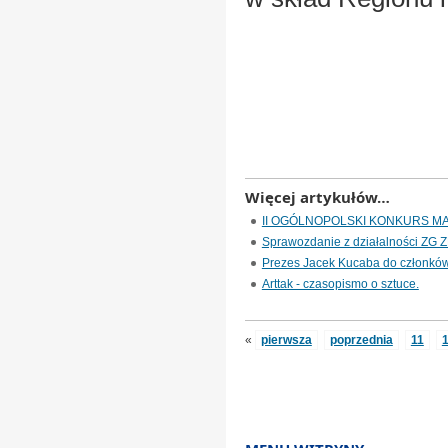
Więcej artykułów…
II OGÓLNOPOLSKI KONKURS M
Sprawozdanie z działalności ZG 
Prezes Jacek Kucaba do członkó
Arttak - czasopismo o sztuce.
«
pierwsza
poprzednia
11