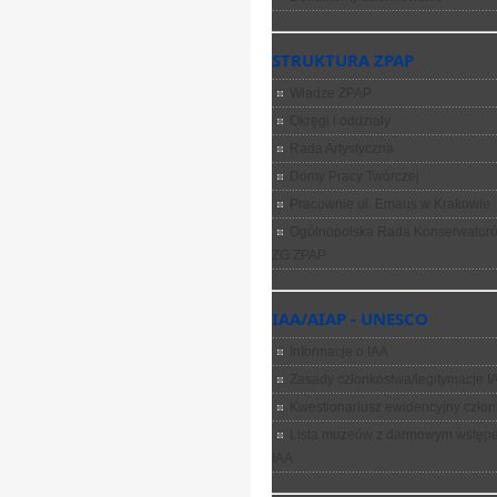
STRUKTURA ZPAP
Władze ZPAP
Okręgi i oddziały
Rada Artystyczna
Domy Pracy Twórczej
Pracownie ul. Emaus w Krakowie
Ogólnopolska Rada Konserwatorów
ZG ZPAP
IAA/AIAP - UNESCO
Informacje o IAA
Zasady członkostwa/legitymacje I
Kwestionariusz ewidencyjny człon
Lista muzeów z darmowym wstępe
IAA