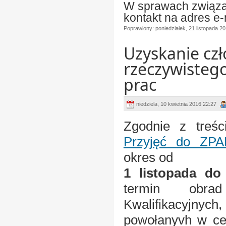
W sprawach związan
kontakt na adres e-
Poprawiony: poniedziałek, 21 listopada 2
Uzyskanie cz
rzeczywisteg
prac
niedziela, 10 kwietnia 2016 22:27
Zgodnie z treś
Przyjęć do ZPA
okres od
1 listopada do
termin obrad
Kwalifikacyjnych,
powołanyvh w ce