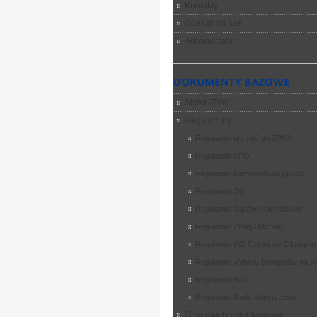
Kontakty
Odeszli od nas
Administrator
DOKUMENTY BAZOWE
Statut ZPAP
Regulaminy
Regulamin przyjęć do ZPAP
Regulamin KPO
Regulamin Komisji Rewizyjnych
Regulamin ZG
Regulamin Sądów Koleżeńskich
Regulamin Złotej Odznaki
Regulamin WZ Członków Okręgów
Regulamin wyboru Delegatów na 
Regulamin WZD
Regulamin Rady Artystycznej
Dokumenty członkowskie