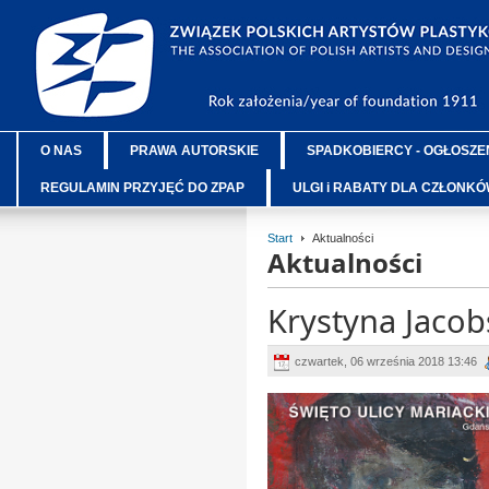
O NAS
PRAWA AUTORSKIE
SPADKOBIERCY - OGŁOSZE
REGULAMIN PRZYJĘĆ DO ZPAP
ULGI i RABATY DLA CZŁONK
Start
Aktualności
Aktualności
Krystyna Jacob
czwartek, 06 września 2018 13:46