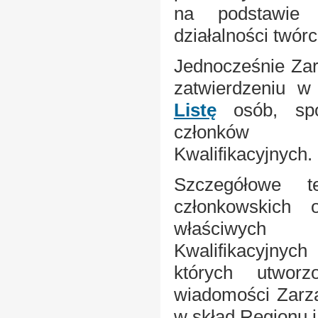
na podstawie
działalności twórc
Jednocześnie Za
zatwierdzeniu w
Listę
osób, spo
członków R
Kwalifikacyjnych.
Szczegółowe te
członkowskich 
właściwych 
Kwalifikacyjnych
których utwor
wiadomości Zar
w skład Regionu 