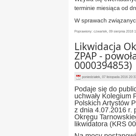
terminie miesiąca od dn
W sprawach związanych 
Poprawiony: czwartek, 09 sierpnia 2018 
Likwidacja O
ZPAP - powoła
0000394853)
poniedziałek, 07 listopada 2016 20:
Podaje się do publi
uchwały Kolegium 
Polskich Artystów 
z dnia 4.07.2016 r. 
Okręgu Tarnowskie
likwidatora (KRS 0
Na mocy postanowi