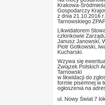
Krakowa-Śródmieści
Gospodarczy Krajo
z dnia 21.10.2016 r
Tarnowskiego ZPAP
Likwidatorem Stowa
członkowie Zarządu
Janusz Janowski, 
Piotr Gotkowski, I
Kucharski.
Wzywa się ewentual
Związek Polskich A
Tarnowski
w likwidacji do zg
formie pisemnej w t
ogłoszenia na adre
ul. Nowy Świat 7 lo