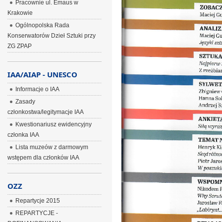
Pracownie ul. Emaus w
Krakowie
Ogólnopolska Rada
Konserwatorów Dzieł Sztuki przy
ZG ZPAP
IAA/AIAP - UNESCO
Informacje o IAA
Zasady
członkostwa/legitymacje IAA
Kwestionariusz ewidencyjny
członka IAA
Lista muzeów z darmowym
wstępem dla członków IAA
OZZ
Repartycje 2015
REPARTYCJE -