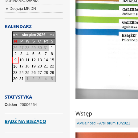
DOFINANSOWANIA
Decyzja MKiDN
KALENDARZ
«
<
sierpień
2026
>
»
N
P
W
Ś
C
Pt
S
26
27
28
29
30
31
1
2
3
4
5
6
7
8
9
10
11
12
13
14
15
17
18
19
20
21
22
16
23
24
25
26
27
28
29
30
31
1
2
3
4
5
STATYSTYKA
Odsłon
: 20006264
Wstęp
BĄDŹ NA BIEŻĄCO
Aktualności
-
ArsForum 10/2021