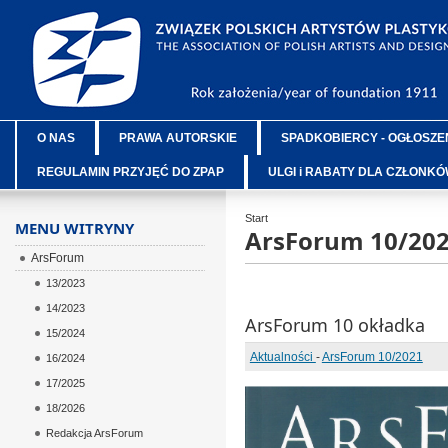
O NAS
PRAWA AUTORSKIE
SPADKOBIERCY - OGŁOSZE
REGULAMIN PRZYJĘĆ DO ZPAP
ULGI i RABATY DLA CZŁONK
Start
MENU WITRYNY
ArsForum 10/20
ArsForum
13/2023
14/2023
ArsForum 10 okładka
15/2024
Aktualności
-
ArsForum 10/2021
16/2024
17/2025
18/2026
Redakcja ArsForum