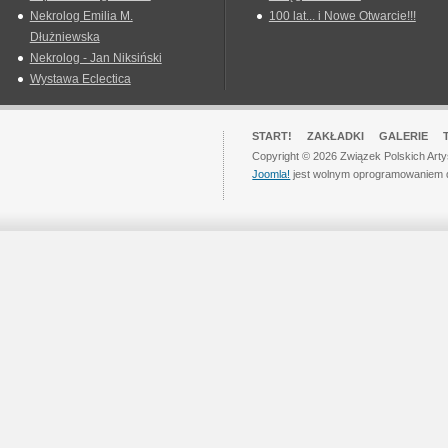
Nekrolog Emilia M.
100 lat... i Nowe Otwarcie!!!
Dłużniewska
Nekrolog - Jan Niksiński
Wystawa Eclectica
START!
ZAKŁADKI
GALERIE
Copyright © 2026 Związek Polskich Art
Joomla!
jest wolnym oprogramowaniem 