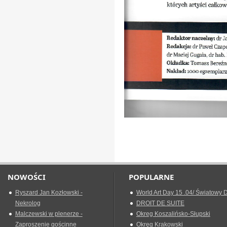
NOWOŚCI
POPULARNE
Ryszard Jan Kozłowski -
World Art Day 15 .04/ Światowy D
Nekrolog
DROIT DE SUITE
Malczewski w plenerze -
Okreg Koszalińsko-Słupski
Zaproszenie gościnne
Okręg Krakowski