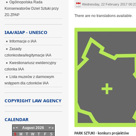
Ogólnopolska Rada
Wednesday, 22 February 2017 00:2
Konserwatorów Dzieł Sztuki przy
ZG ZPAP
There are no translations available.
IAA/AIAP - UNESCO
Informacje o IAA
Zasady
członkostwa/legitymacje IAA
Kwestionariusz ewidencyjny
członka IAA
Lista muzeów z darmowym
wstępem dla członków IAA
COPYRIGHT LAW AGENCY
CALENDAR
«
<
August
2026
>
»
PARK SZTUKI - konkurs projektów
S
M
T
W
T
F
S