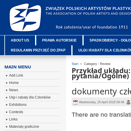
ABOUT US
PRAWA AUTORSKIE
SPADKOBIERCY - OGŁO
REGULAMIN PRZYJĘĆ DO ZPAP
ULGI i RABATY DLA CZŁONK
Start
Category - Review
MAIN MENU
Przykład układu:
pytania/Ogólne)
Add Link
Home
dokumenty czł
News
Ulgi i rabaty dla Członków
Wednesday, 25 April 2018 09:46
Exhibitions
Contests
There are no translat
Links
Materiały graficzne