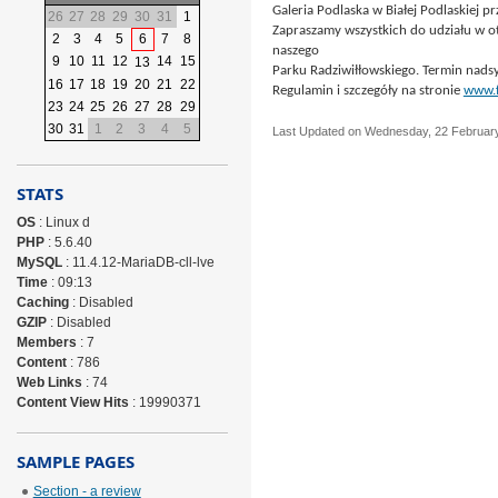
Galeria Podlaska w Białej Podlaskiej 
26
27
28
29
30
31
1
Zapraszamy wszystkich do udziału w ot
2
3
4
5
6
7
8
naszego
9
10
11
12
14
15
13
Parku Radziwiłłowskiego. Termin nadsy
16
17
18
19
20
21
22
Regulamin i szczegóły na stronie
www.f
23
24
25
26
27
28
29
30
31
1
2
3
4
5
Last Updated on Wednesday, 22 Februar
STATS
OS
: Linux d
PHP
: 5.6.40
MySQL
: 11.4.12-MariaDB-cll-lve
Time
: 09:13
Caching
: Disabled
GZIP
: Disabled
Members
: 7
Content
: 786
Web Links
: 74
Content View Hits
: 19990371
SAMPLE PAGES
Section - a review