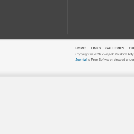
HOME!
LINKS
GALLERIES
TH
Copyright © 2026 Związek Polskich Arty
Joomla!
is Free Software released unde