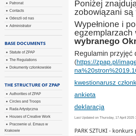
Poniżej znajdują
Patronat
zobowiązani są
Contacts
Odeszli od nas
Wypełnione i p
Administrator
egzemplarzach 
wybranego Okr
BASE DOCUMENTS
Regulamin przyjęć 
Statute of ZPAP
The Regulations
(
https://zpap.pl/im
Dokumenty członkowskie
na%20stron%2019.10
kwestionarusz człon
THE STRUCTURE OF ZPAP
ankieta
Authorities of ZPAP
Circles and Troops
deklaracja
Rada Artystyczna
Houses of Creative Work
Last Updated on Thursday, 17 April 2025 
Pracownie ul. Emaus w
PARK SZTUKI - konkurs 
Krakowie