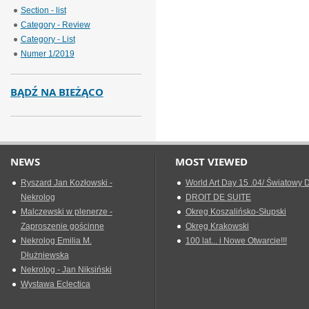
Section - list
Category - Review
Category - List
Numer 1/2019
BĄDŹ NA BIEŻĄCO
NEWS
MOST VIEWED
Ryszard Jan Kozłowski -
World Art Day 15 .04/ Światowy D
Nekrolog
DROIT DE SUITE
Malczewski w plenerze -
Okreg Koszalińsko-Słupski
Zaproszenie gościnne
Okręg Krakowski
Nekrolog Emilia M.
100 lat... i Nowe Otwarcie!!!
Dłużniewska
Nekrolog - Jan Niksiński
Wystawa Eclectica