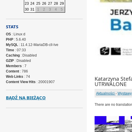
23
24
25
26
27
28
29
30
31
1
2
3
4
5
STATS
OS
: Linux d
PHP
: 5.6.40
MySQL
: 11.4.12-MariaDB-cll-lve
Time
: 07:33
Caching
: Disabled
GZIP
: Disabled
Members
: 7
Content
: 786
Web Links
: 74
Katarzyna Ste
Content View Hits
: 20001907
UTRWALONE
Aktualności
-
Wystawy
BĄDŹ NA BIEŻĄCO
There are no translatio