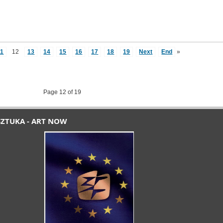
11
12
13
14
15
16
17
18
19
Next
End
»
Page 12 of 19
SZTUKA - ART NOW