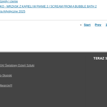
zepty i cienie
O - WRZASK Z KĄPIELI W PIANIE 2 / SCREAM FROM A BUBBLE BATH 2
ia Artystyczne 2025
«
Start
Prev
TERAZ 
.04/ Światowy Dzień Sztuki
o-Słupski
Otwarcie!!!