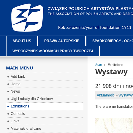
ABOUT US
PRAWA AUTORSKIE
SPADKOBIERCY - OGŁ
WYPOCZYNEK w DOMACH PRACY TWÓRCZEJ
Start
Exhibitions
MAIN MENU
Wystawy
Add Link
Home
21 908 dni i n
News
Aktualności
-
Wystawy
Ulgi i rabaty dla Członków
Exhibitions
There are no translatio
Contests
Links
Materiały graficzne