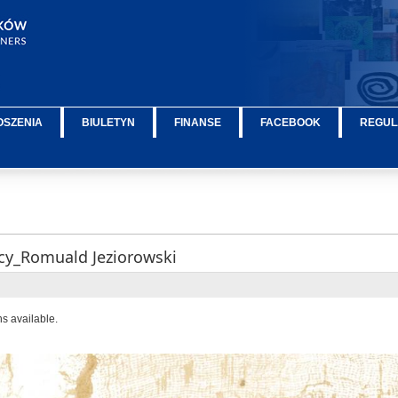
OSZENIA
BIULETYN
FINANSE
FACEBOOK
REGUL
ocy_Romuald Jeziorowski
ns available.