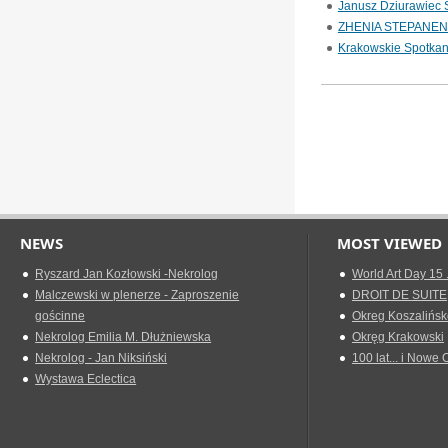
Janusz Dziurawiec S
ZHENIA STEPANENK
Krakowskie Spotkan
NEWS
MOST VIEWED
Ryszard Jan Kozłowski -Nekrolog
World Art Day 15 
Malczewski w plenerze - Zaproszenie
DROIT DE SUITE
gościnne
Okreg Koszalińsk
Nekrolog Emilia M. Dłużniewska
Okręg Krakowski
Nekrolog - Jan Niksiński
100 lat... i Nowe 
Wystawa Eclectica