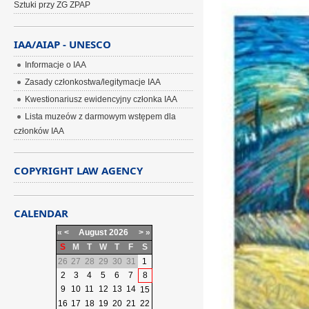
Sztuki przy ZG ZPAP
IAA/AIAP - UNESCO
Informacje o IAA
Zasady członkostwa/legitymacje IAA
Kwestionariusz ewidencyjny członka IAA
Lista muzeów z darmowym wstępem dla
członków IAA
COPYRIGHT LAW AGENCY
CALENDAR
«
<
August
2026
>
»
S
M
T
W
T
F
S
26
27
28
29
30
31
1
2
3
4
5
6
7
8
9
10
11
12
13
14
15
16
17
18
19
20
21
22