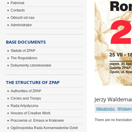
Patronat
Contacts
Odeszli od nas
Administrator
BASE DOCUMENTS
Statute of ZPAP
The Regulations
Dokumenty członkowskie
THE STRUCTURE OF ZPAP
Authorities of ZPAP
Jerzy Waldemar
Circles and Troops
Rada Artystyczna
Aktualności
-
Wystawy
Houses of Creative Work
There are no translatio
Pracownie ul. Emaus w Krakowie
Ogólnopolska Rada Konserwatorów Dzieł