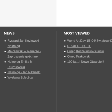
NEWS
MOST VIEWED
Ryszard Jan Kozłowski -
World Art Day 15 .04/ Światowy D
Nekrolog
DROIT DE SUITE
Malczewski w plenerze -
Okreg Koszalińsko-Słupski
Zaproszenie gościnne
Okręg Krakowski
Nekrolog Emilia M.
100 lat... i Nowe Otwarcie!!!
Dłużniewska
Nekrolog - Jan Niksiński
Wystawa Eclectica