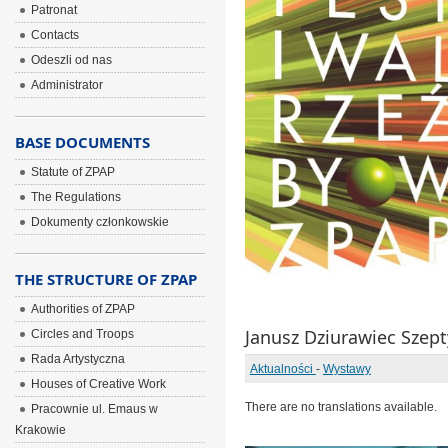
Patronat
Contacts
Odeszli od nas
Administrator
BASE DOCUMENTS
Statute of ZPAP
The Regulations
Dokumenty członkowskie
THE STRUCTURE OF ZPAP
Authorities of ZPAP
Janusz Dziurawiec Szepty
Circles and Troops
Rada Artystyczna
Aktualności
-
Wystawy
Houses of Creative Work
There are no translations available.
Pracownie ul. Emaus w
Krakowie