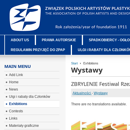
ABOUT US
PRAWA AUTORSKIE
SPADKOBIERCY - OGŁO
REGULAMIN PRZYJĘĆ DO ZPAP
ULGI i RABATY DLA CZŁONK
Start
Exhibitions
MAIN MENU
Wystawy
Add Link
Home
ZBRYLENIE Festiwal Rz
News
Aktualności
-
Wystawy
Ulgi i rabaty dla Członków
Exhibitions
There are no translations available.
Contests
Links
Materiały graficzne