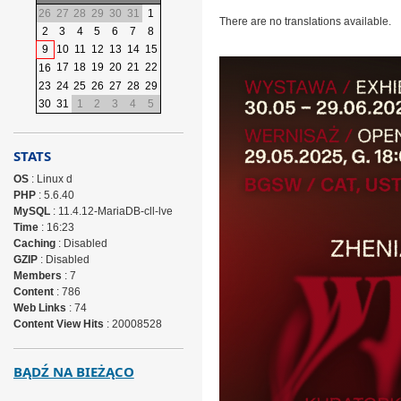
26
27
28
29
30
31
1
There are no translations available.
2
3
4
5
6
7
8
9
10
11
12
13
14
15
17
18
19
20
21
22
16
23
24
25
26
27
28
29
30
31
1
2
3
4
5
STATS
OS
: Linux d
PHP
: 5.6.40
MySQL
: 11.4.12-MariaDB-cll-lve
Time
: 16:23
Caching
: Disabled
GZIP
: Disabled
Members
: 7
Content
: 786
Web Links
: 74
Content View Hits
: 20008528
BĄDŹ NA BIEŻĄCO