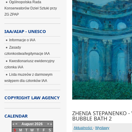
Ogólnopolska Rada
Konserwatorów Dzieł Sztuki przy
ZG ZPAP
IAA/AIAP - UNESCO
Informacje o IAA
Zasady
członkostwa/legitymacje IAA
Kwestionariusz ewidencyjny
członka IAA
Lista muzeów z darmowym
wstępem dla członków IAA
COPYRIGHT LAW AGENCY
ZHENIA STEPANENKO - 
CALENDAR
BUBBLE BATH 2
«
<
August
2026
>
»
Aktualności
-
Wystawy
S
M
T
W
T
F
S