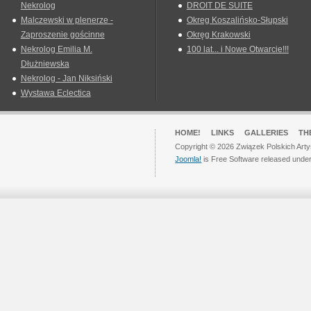
Nekrolog
DROIT DE SUITE
Malczewski w plenerze -
Okreg Koszalińsko-Słupski
Zaproszenie gościnne
Okręg Krakowski
Nekrolog Emilia M.
100 lat... i Nowe Otwarcie!!!
Dłużniewska
Nekrolog - Jan Niksiński
Wystawa Eclectica
HOME!
LINKS
GALLERIES
TH
Copyright © 2026 Związek Polskich Arty
Joomla!
is Free Software released unde