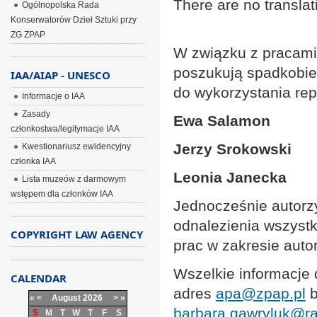
There are no translat
Ogólnopolska Rada
Konserwatorów Dzieł Sztuki przy
ZG ZPAP
W związku z pracami 
poszukują spadkobie
IAA/AIAP - UNESCO
do wykorzystania repr
Informacje o IAA
Zasady
Ewa Salamon
członkostwa/legitymacje IAA
Jerzy Srokowski
Kwestionariusz ewidencyjny
członka IAA
Leonia Janecka
Lista muzeów z darmowym
wstępem dla członków IAA
Jednocześnie autorzy
odnalezienia wszyst
COPYRIGHT LAW AGENCY
prac w zakresie auto
Wszelkie informacje
CALENDAR
adres
apa@zpap.pl
b
«
<
August
2026
>
»
barbara.gawryluk@ra
S
M
T
W
T
F
S