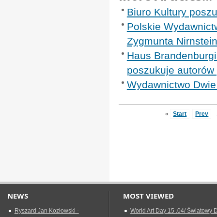
Biuro Kultury posz
Polskie Wydawnict
Zygmunta Nirnstei
Haus Brandenburgi
poszukuje autorów
Wydawnictwo Dwie S
«
Start
Prev
NEWS
MOST VIEWED
Ryszard Jan Kozłowski -
World Art Day 15 .04/ Światowy D