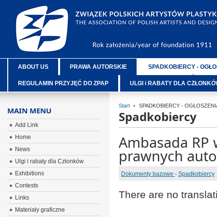
ABOUT US
PRAWA AUTORSKIE
SPADKOBIERCY - OGŁO
REGULAMIN PRZYJĘĆ DO ZPAP
ULGI i RABATY DLA CZŁONK
Start
SPADKOBIERCY - OGŁOSZENI
MAIN MENU
Spadkobiercy
Add Link
Ambasada RP w
Home
News
prawnych auto
Ulgi i rabaty dla Członków
Exhibitions
Dokumenty bazowe
-
Spadkobiercy
Contests
There are no translat
Links
Materiały graficzne