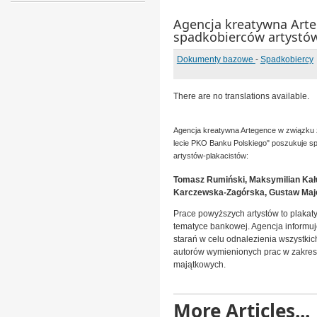
Agencja kreatywna Art
spadkobierców artystó
Dokumenty bazowe
-
Spadkobiercy
There are no translations available.
Agencja kreatywna Artegence w związku z
lecie PKO Banku Polskiego" poszukuje s
artystów-plakacistów:
Tomasz Rumiński, Maksymilian Kału
Karczewska-Zagórska, Gustaw Maj
Prace powyższych artystów to plakat
tematyce bankowej. Agencja informuj
starań w celu odnalezienia wszystki
autorów wymienionych prac w zakres
majątkowych.
More Articles...