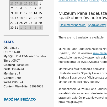
26
27
28
29
30
31
1
2
3
4
5
6
7
8
Muzeum Pana Tadeusza
9
10
11
12
13
15
14
spadkobierców autorów
16
17
18
19
20
21
22
23
24
25
26
27
28
29
Dokumenty bazowe
-
Spadkobiercy
30
31
1
2
3
4
5
There are no translations available.
STATS
OS
: Linux d
Muzeum Pana Tadeusza Zakładu Nar
PHP
: 5.6.40
Rynek 6, 50-106 Wrocław
www.muzeu
MySQL
: 11.4.12-MariaDB-cll-lve
poszukuje następców prawnych auto
Time
: 05:07
nabycia praw do wykorzystania repro
Caching
: Disabled
Marek Mosiński "Komedia pomyłek"
GZIP
: Disabled
Elżebieta Procka "Opadły liście z drz
Members
: 7
Barbara Baranowska "Miejsce na zie
Content
: 786
Marian Stachurski "Trzy kobiety"
Web Links
: 74
Content View Hits
: 19994653
Jednocześnie Muzeum Pana Tadeusza
wszelkich starań w celu odnalezieni
prawnych autorów prezentowanych pr
BĄDŹ NA BIEŻĄCO
praw majątkowych.