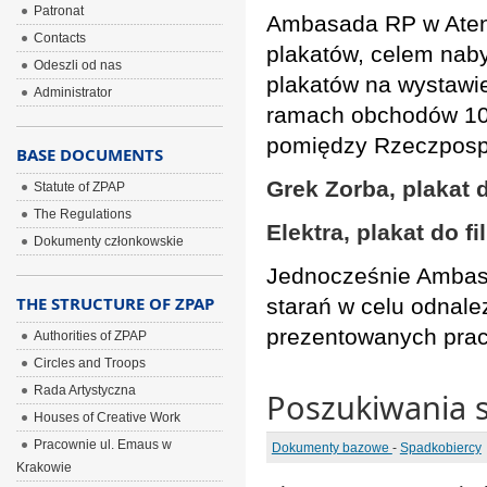
Patronat
Ambasada RP w Aten
Contacts
plakatów, celem naby
Odeszli od nas
plakatów na wystawie
Administrator
ramach obchodów 10
pomiędzy Rzeczposp
BASE DOCUMENTS
Grek Zorba, plakat 
Statute of ZPAP
The Regulations
Elektra, plakat do f
Dokumenty członkowskie
Jednocześnie Ambasa
THE STRUCTURE OF ZPAP
starań w celu odnal
prezentowanych prac
Authorities of ZPAP
Circles and Troops
Rada Artystyczna
Poszukiwania 
Houses of Creative Work
Pracownie ul. Emaus w
Dokumenty bazowe
-
Spadkobiercy
Krakowie