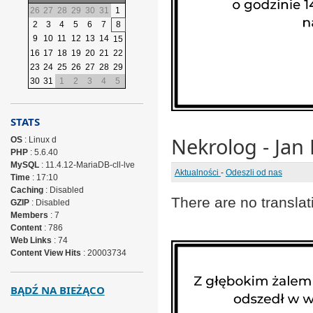
26
27
28
29
30
31
1
2
3
4
5
6
7
8
9
10
11
12
13
14
15
16
17
18
19
20
21
22
23
24
25
26
27
28
29
30
31
1
2
3
4
5
STATS
Nekrolog - Jan 
OS
: Linux d
PHP
: 5.6.40
MySQL
: 11.4.12-MariaDB-cll-lve
Aktualności
-
Odeszli od nas
Time
: 17:10
Caching
: Disabled
There are no translat
GZIP
: Disabled
Members
: 7
Content
: 786
Web Links
: 74
Content View Hits
: 20003734
BĄDŹ NA BIEŻĄCO