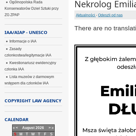
Nekrolog Emili
Ogólnopolska Rada
Konserwatorów Dzieł Sztuki przy
ZG ZPAP
Aktualności
-
Odeszli od nas
There are no translat
IAA/AIAP - UNESCO
Informacje o IAA
Zasady
członkostwa/legitymacje IAA
Kwestionariusz ewidencyjny
członka IAA
Lista muzeów z darmowym
wstępem dla członków IAA
COPYRIGHT LAW AGENCY
CALENDAR
«
<
August
2026
>
»
S
M
T
W
T
F
S