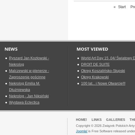
«
Start
Pr
NEWS
MOST VIEWED
Ryszard Jan Kozłowski -
World Art Day 15 .04/ Światowy D
Nekrolog
DROIT DE SUITE
Malczewski w plenerze -
Okreg Koszalińsko-Słupski
Zaproszenie gościnne
Okręg Krakowski
Nekrolog Emilia M.
100 lat... i Nowe Otwarcie!!!
Dłużniewska
Nekrolog - Jan Niksiński
Wystawa Eclectica
HOME!
LINKS
GALLERIES
TH
Copyright © 2026 Związek Polskich Arty
Joomla!
is Free Software released unde