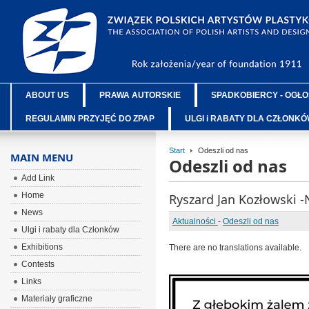
ABOUT US
PRAWA AUTORSKIE
SPADKOBIERCY - OGŁO
REGULAMIN PRZYJĘĆ DO ZPAP
ULGI i RABATY DLA CZŁONK
Start
Odeszli od nas
MAIN MENU
Odeszli od nas
Add Link
Home
Ryszard Jan Kozłowski 
News
Aktualności
-
Odeszli od nas
Ulgi i rabaty dla Członków
Exhibitions
There are no translations available.
Contests
Links
Materiały graficzne