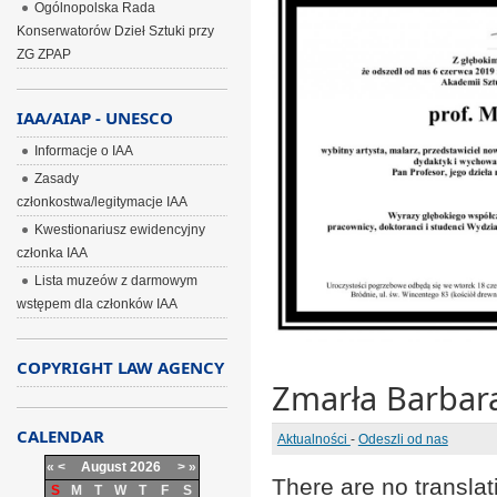
Ogólnopolska Rada
Konserwatorów Dzieł Sztuki przy
ZG ZPAP
IAA/AIAP - UNESCO
Informacje o IAA
Zasady
członkostwa/legitymacje IAA
Kwestionariusz ewidencyjny
członka IAA
Lista muzeów z darmowym
wstępem dla członków IAA
COPYRIGHT LAW AGENCY
Zmarła Barbar
CALENDAR
Aktualności
-
Odeszli od nas
«
<
August
2026
>
»
There are no translat
S
M
T
W
T
F
S