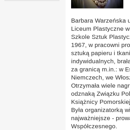
Barbara Warzeńska u
Liceum Plastyczne w
Szkole Sztuk Plasty
1967, w pracowni pro
sztuką papieru i tka
indywidualnych, brał
za granicą m.in.: w E
Niemczech, we Włosze
Otrzymała wiele nagr
odznaką Związku Pols
Książnicy Pomorski
Była organizatorką w
najważniejsze - prow
Współczesnego.