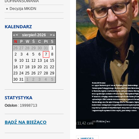
DOFINANSOWANIA
Decyzja MKiDN
KALENDARZ
«
<
sierpień
2026
>
»
N
P
W
Ś
C
Pt
S
26
27
28
29
30
31
1
2
3
4
5
6
7
8
9
10
11
12
13
15
14
16
17
18
19
20
21
22
23
24
25
26
27
28
29
30
31
1
2
3
4
5
STATYSTYKA
Odsłon
: 19998713
BĄDŹ NA BIEŻĄCO