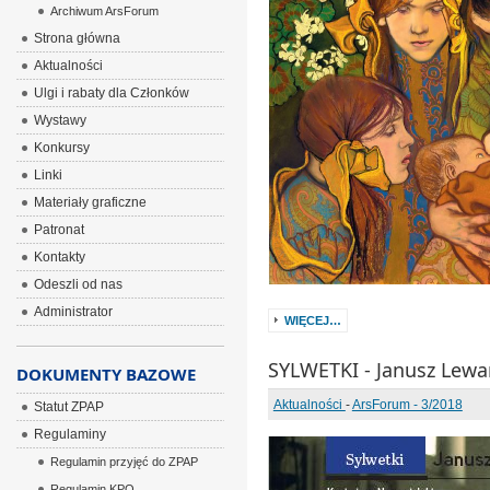
Archiwum ArsForum
Strona główna
Aktualności
Ulgi i rabaty dla Członków
Wystawy
Konkursy
Linki
Materiały graficzne
Patronat
Kontakty
Odeszli od nas
Administrator
WIĘCEJ…
SYLWETKI - Janusz Lew
DOKUMENTY BAZOWE
Aktualności
-
ArsForum - 3/2018
Statut ZPAP
Regulaminy
Regulamin przyjęć do ZPAP
Regulamin KPO