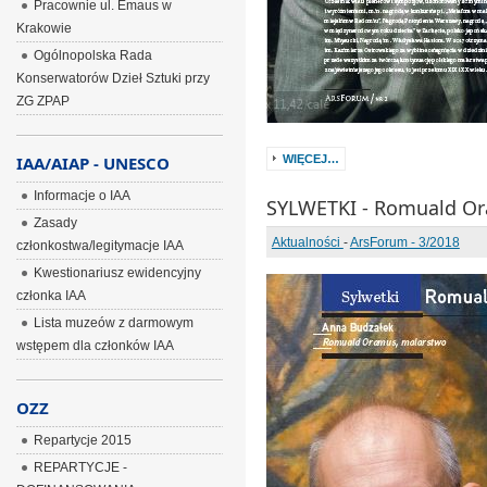
Pracownie ul. Emaus w
Krakowie
Ogólnopolska Rada
Konserwatorów Dzieł Sztuki przy
ZG ZPAP
IAA/AIAP - UNESCO
WIĘCEJ…
Informacje o IAA
SYLWETKI - Romuald O
Zasady
Aktualności
-
ArsForum - 3/2018
członkostwa/legitymacje IAA
Kwestionariusz ewidencyjny
członka IAA
Lista muzeów z darmowym
wstępem dla członków IAA
OZZ
Repartycje 2015
REPARTYCJE -