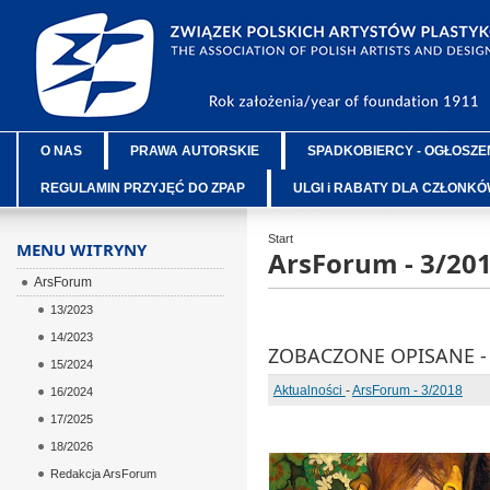
O NAS
PRAWA AUTORSKIE
SPADKOBIERCY - OGŁOSZE
REGULAMIN PRZYJĘĆ DO ZPAP
ULGI i RABATY DLA CZŁONK
Start
MENU WITRYNY
ArsForum - 3/20
ArsForum
13/2023
14/2023
ZOBACZONE OPISANE - 
15/2024
Aktualności
-
ArsForum - 3/2018
16/2024
17/2025
18/2026
Redakcja ArsForum