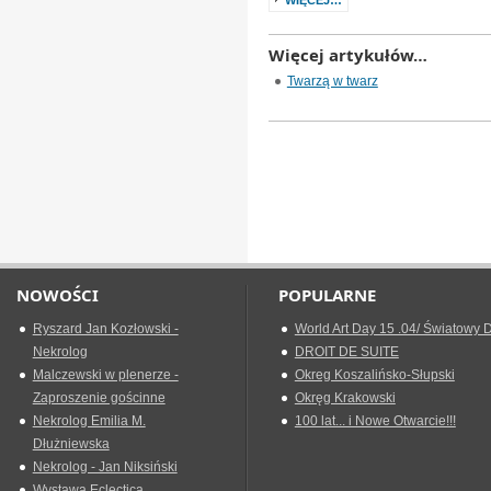
WIĘCEJ…
Więcej artykułów…
Twarzą w twarz
NOWOŚCI
POPULARNE
Ryszard Jan Kozłowski -
World Art Day 15 .04/ Światowy D
Nekrolog
DROIT DE SUITE
Malczewski w plenerze -
Okreg Koszalińsko-Słupski
Zaproszenie gościnne
Okręg Krakowski
Nekrolog Emilia M.
100 lat... i Nowe Otwarcie!!!
Dłużniewska
Nekrolog - Jan Niksiński
Wystawa Eclectica