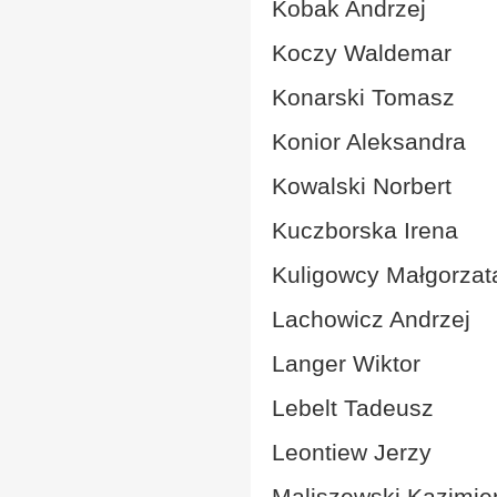
Kobak Andrzej
Koczy Waldemar
Konarski Tomasz
Konior Aleksandra
Kowalski Norbert
Kuczborska Irena
Kuligowcy Małgorzat
Lachowicz Andrzej
Langer Wiktor
Lebelt Tadeusz
Leontiew Jerzy
Maliszewski Kazimie