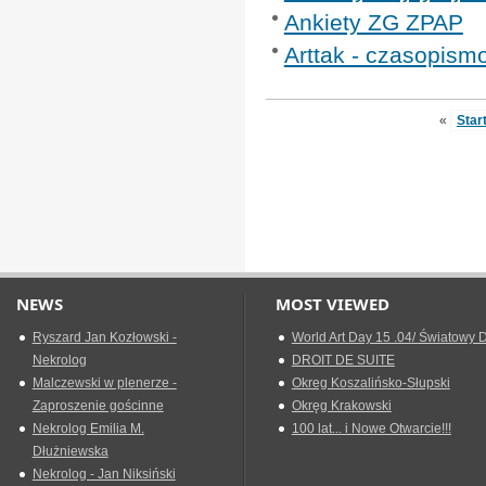
Ankiety ZG ZPAP
Arttak - czasopismo
«
Star
NEWS
MOST VIEWED
Ryszard Jan Kozłowski -
World Art Day 15 .04/ Światowy D
Nekrolog
DROIT DE SUITE
Malczewski w plenerze -
Okreg Koszalińsko-Słupski
Zaproszenie gościnne
Okręg Krakowski
Nekrolog Emilia M.
100 lat... i Nowe Otwarcie!!!
Dłużniewska
Nekrolog - Jan Niksiński