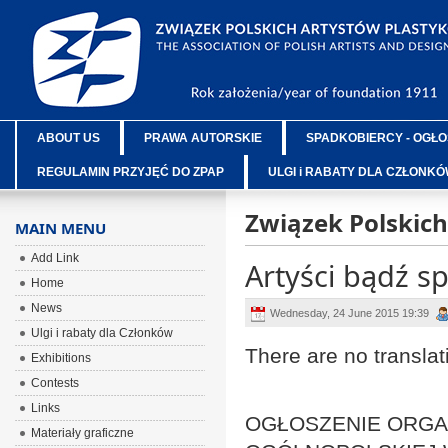
ABOUT US
PRAWA AUTORSKIE
SPADKOBIERCY - OGŁO
REGULAMIN PRZYJĘĆ DO ZPAP
ULGI i RABATY DLA CZŁONK
Związek Polskic
MAIN MENU
Add Link
Artyści bądź s
Home
News
Wednesday, 24 June 2015 19:39
Ulgi i rabaty dla Członków
There are no translat
Exhibitions
Contests
Links
OGŁOSZENIE ORGA
Materiały graficzne