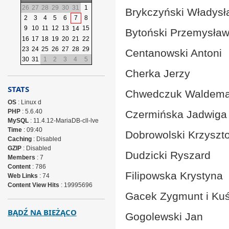
26
27
28
29
30
31
1
Brykczyński Władysł
2
3
4
5
6
7
8
9
10
11
12
13
15
14
Bytoński Przemysła
16
17
18
19
20
21
22
23
24
25
26
27
28
29
Centanowski Antoni
30
31
1
2
3
4
5
Cherka Jerzy
STATS
Chwedczuk Waldema
OS
: Linux d
PHP
: 5.6.40
Czermińska Jadwiga
MySQL
: 11.4.12-MariaDB-cll-lve
Time
: 09:40
Dobrowolski Krzyszto
Caching
: Disabled
GZIP
: Disabled
Dudzicki Ryszard
Members
: 7
Content
: 786
Filipowska Krystyna
Web Links
: 74
Content View Hits
: 19995696
Gacek Zygmunt i Kuś
BĄDŹ NA BIEŻĄCO
Gogolewski Jan