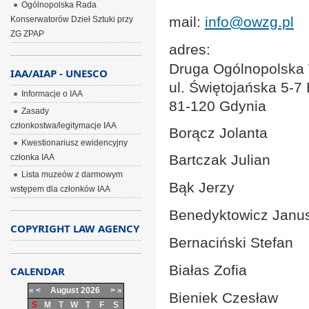
Ogólnopolska Rada
mail:
info@owzg.pl
Konserwatorów Dzieł Sztuki przy
ZG ZPAP
adres:
Druga Ogólnopolska
IAA/AIAP - UNESCO
ul. Świętojańska 5-7 
Informacje o IAA
81-120 Gdynia
Zasady
członkostwa/legitymacje IAA
Borącz Jolanta
Kwestionariusz ewidencyjny
Bartczak Julian
członka IAA
Lista muzeów z darmowym
Bąk Jerzy
wstępem dla członków IAA
Benedyktowicz Janu
COPYRIGHT LAW AGENCY
Bernaciński Stefan
Białas Zofia
CALENDAR
«
<
August
2026
>
»
Bieniek Czesław
S
M
T
W
T
F
S