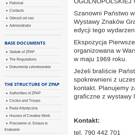
OGÓLNOPOLSKIEJ
Patronat
Contacts
Szanowni Państwo w 
Odeszli od nas
Wystawy Znaków Graf
Administrator
edycji tego wydarzen
Ekspozycja Pierwsze
BASE DOCUMENTS
organizowana w Wars
Statute of ZPAP
w maju 1969 roku.
The Regulations
Dokumenty członkowskie
Jeżeli braliście Pańs
spokrewnieni z uczes
THE STRUCTURE OF ZPAP
kontakt. Planujemy 
Authorities of ZPAP
graficzne z wystawy l
Circles and Troops
Rada Artystyczna
Houses of Creative Work
Kontakt:
Pracownie ul. Emaus w
Krakowie
tel. 790 442 701