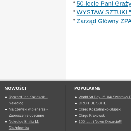
50-lecie Pani Gra
WYSTAW SZTUKI "P
Zarząd Główny ZPA
NOWOŚCI
POPULARNE
Ryszard Jan Kozłowski -
World Art Day 15 .04/ Światowy D
Nekrolog
DROIT DE SUITE
Malczewski w plenerze -
Okreg Koszalińsko-Słupski
Zaproszenie gościnne
Okręg Krakowski
Nekrolog Emilia M.
100 lat... i Nowe Otwarcie!!!
Dłużniewska