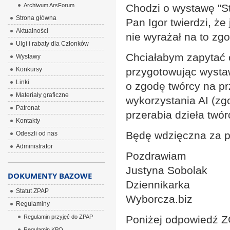
Archiwum ArsForum
Chodzi o wystawę "St
Strona główna
Pan Igor twierdzi, że
Aktualności
nie wyrażał na to zg
Ulgi i rabaty dla Członków
Chciałabym zapytać 
Wystawy
Konkursy
przygotowując wystaw
Linki
o zgodę twórcy na pr
Materiały graficzne
wykorzystania AI (zgo
Patronat
przerabia dzieła twó
Kontakty
Będę wdzięczna za pr
Odeszli od nas
Administrator
Pozdrawiam
Justyna Sobolak
DOKUMENTY BAZOWE
Dziennikarka
Statut ZPAP
Wyborcza.biz
Regulaminy
Regulamin przyjęć do ZPAP
Poniżej odpowiedź 
Regulamin KPO