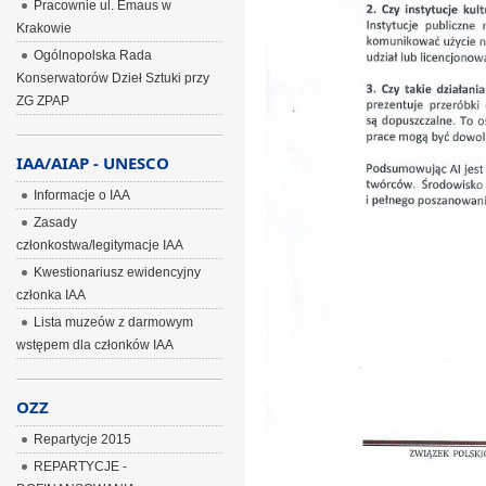
Pracownie ul. Emaus w
Krakowie
Ogólnopolska Rada
Konserwatorów Dzieł Sztuki przy
ZG ZPAP
IAA/AIAP - UNESCO
Informacje o IAA
Zasady
członkostwa/legitymacje IAA
Kwestionariusz ewidencyjny
członka IAA
Lista muzeów z darmowym
wstępem dla członków IAA
OZZ
Repartycje 2015
REPARTYCJE -