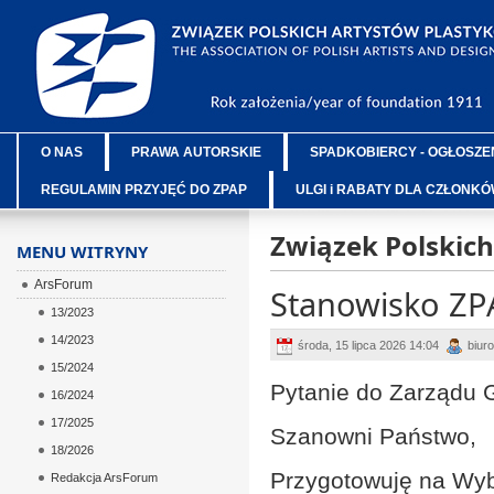
O NAS
PRAWA AUTORSKIE
SPADKOBIERCY - OGŁOSZE
REGULAMIN PRZYJĘĆ DO ZPAP
ULGI i RABATY DLA CZŁONK
Związek Polskic
MENU WITRYNY
ArsForum
Stanowisko ZPA
13/2023
14/2023
środa, 15 lipca 2026 14:04
biuro
15/2024
Pytanie do Zarządu 
16/2024
17/2025
Szanowni Państwo,
18/2026
Przygotowuję na Wybo
Redakcja ArsForum