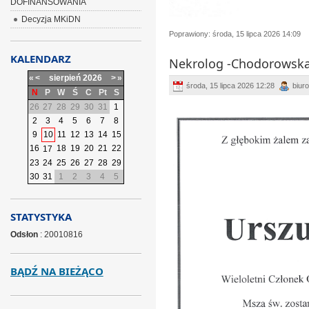
DOFINANSOWANIA
Decyzja MKiDN
Poprawiony: środa, 15 lipca 2026 14:09
KALENDARZ
Nekrolog -Chodorowska
«
<
sierpień
2026
>
»
środa, 15 lipca 2026 12:28
biuro
N
P
W
Ś
C
Pt
S
26
27
28
29
30
31
1
2
3
4
5
6
7
8
9
10
11
12
13
14
15
16
18
19
20
21
22
17
23
24
25
26
27
28
29
30
31
1
2
3
4
5
STATYSTYKA
Odsłon
: 20010816
BĄDŹ NA BIEŻĄCO