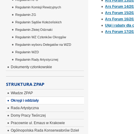
Ars Forum 13/20
Ars Forum 14/20
Regulamin Komisji Rewizyjnych
Ars Forum 15/20
Regulamin ZG
Ars Forum 16/20
Regulamin Sądów Koleżeńskich
Ulgi i rabaty dla
Regulamin Złotej Odznaki
Ars Forum 17/20
Regulamin WZ Członków Okręgów
Regulamin wyboru Delegatów na WZD
Regulamin WZD
Regulamin Rady Artystycznej
Dokumenty członkowskie
STRUKTURA ZPAP
Władze ZPAP
Okręgi i oddziały
Rada Artystyczna
Domy Pracy Twórczej
Pracownie ul. Emaus w Krakowie
Ogólnopolska Rada Konserwatorów Dzieł