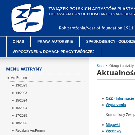
O NAS
PRAWA AUTORSKIE
SPADKOBIERCY - OGŁOSZ
WYPOCZYNEK w DOMACH PRACY TWÓRCZEJ
Start
Okręgi i oddziały
MENU WITRYNY
Aktualnoś
ArsForum
13/2023
14/2023
OZZ - Informacj
15/2024
Wydarzenia
16/2024
Komunikaty Związ
17/2025
18/2026
Migawki
Redakcja ArsForum
Wystawy