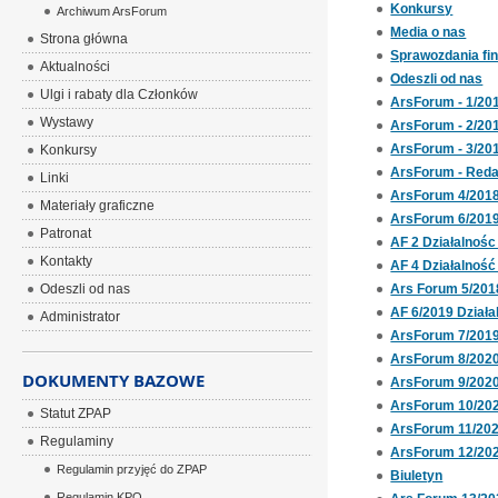
Konkursy
Archiwum ArsForum
Media o nas
Strona główna
Sprawozdania fi
Aktualności
Odeszli od nas
Ulgi i rabaty dla Członków
ArsForum - 1/20
Wystawy
ArsForum - 2/20
ArsForum - 3/20
Konkursy
ArsForum - Reda
Linki
ArsForum 4/201
Materiały graficzne
ArsForum 6/201
Patronat
AF 2 Działalnoś
Kontakty
AF 4 Działalnoś
Odeszli od nas
Ars Forum 5/201
AF 6/2019 Dział
Administrator
ArsForum 7/201
ArsForum 8/202
DOKUMENTY BAZOWE
ArsForum 9/202
ArsForum 10/20
Statut ZPAP
ArsForum 11/20
Regulaminy
ArsForum 12/20
Regulamin przyjęć do ZPAP
Biuletyn
Regulamin KPO