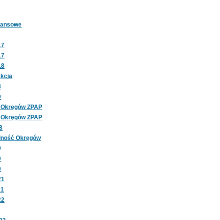
nansowe
17
17
18
kcja
8
9
c Okręgów ZPAP
ć Okręgów ZPAP
8
alność Okręgów
9
0
0
21
21
22