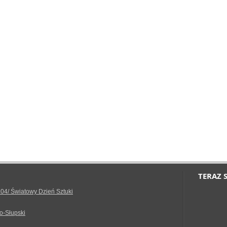
TERAZ 
.04/ Światowy Dzień Sztuki
o-Słupski