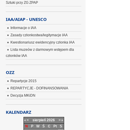
Sztuki przy ZG ZPAP
IAA/AIAP - UNESCO
Informacje o IAA
Zasady członkostwa/legitymacje IAA
Kwestionariusz ewidencyjny członka IAA
Lista muzeów z darmowym wstępem dla
członków IAA
OZZ
Repartycje 2015
REPARTYCJE - DOFINANSOWANIA
Decyzja MKiDN
KALENDARZ
«
<
sierpień
2026
>
»
N
P
W
Ś
C
Pt
S