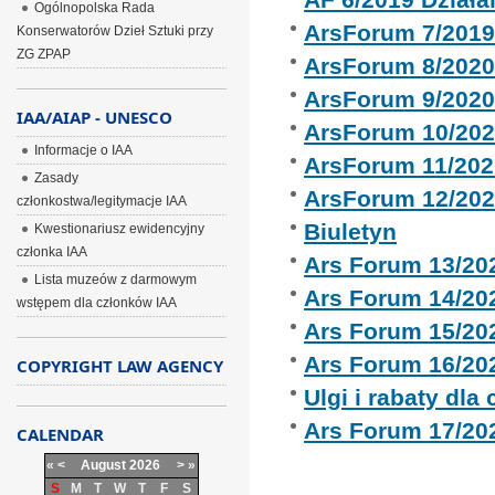
Ogólnopolska Rada
ArsForum 7/201
Konserwatorów Dzieł Sztuki przy
ZG ZPAP
ArsForum 8/202
ArsForum 9/202
IAA/AIAP - UNESCO
ArsForum 10/20
Informacje o IAA
ArsForum 11/202
Zasady
ArsForum 12/20
członkostwa/legitymacje IAA
Biuletyn
Kwestionariusz ewidencyjny
członka IAA
Ars Forum 13/20
Lista muzeów z darmowym
Ars Forum 14/20
wstępem dla członków IAA
Ars Forum 15/20
Ars Forum 16/20
COPYRIGHT LAW AGENCY
Ulgi i rabaty dla
Ars Forum 17/20
CALENDAR
«
<
August
2026
>
»
S
M
T
W
T
F
S