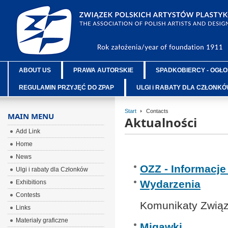
ABOUT US
PRAWA AUTORSKIE
SPADKOBIERCY - OGŁO
REGULAMIN PRZYJĘĆ DO ZPAP
ULGI i RABATY DLA CZŁONK
Start
Contacts
MAIN MENU
Aktualności
Add Link
Home
News
OZZ - Informacj
Ulgi i rabaty dla Członków
Wydarzenia
Exhibitions
Contests
Komunikaty Związ
Links
Materiały graficzne
Migawki