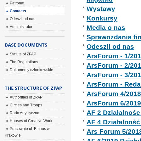
Patronat
Wystawy
Contacts
Konkursy
Odeszli od nas
Media o nas
Administrator
Sprawozdania fi
BASE DOCUMENTS
Odeszli od nas
Statute of ZPAP
ArsForum - 1/20
The Regulations
ArsForum - 2/20
Dokumenty członkowskie
ArsForum - 3/20
ArsForum - Reda
THE STRUCTURE OF ZPAP
ArsForum 4/201
Authorities of ZPAP
ArsForum 6/201
Circles and Troops
AF 2 Działalnoś
Rada Artystyczna
AF 4 Działalnoś
Houses of Creative Work
Pracownie ul. Emaus w
Ars Forum 5/201
Krakowie
AF 6/2019 Dział