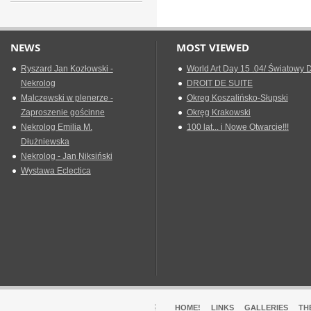
NEWS
MOST VIEWED
Ryszard Jan Kozłowski -
World Art Day 15 .04/ Światowy D
Nekrolog
DROIT DE SUITE
Malczewski w plenerze -
Okreg Koszalińsko-Słupski
Zaproszenie gościnne
Okręg Krakowski
Nekrolog Emilia M.
100 lat... i Nowe Otwarcie!!!
Dłużniewska
Nekrolog - Jan Niksiński
Wystawa Eclectica
HOME!
LINKS
GALLERIES
TH