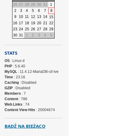
26
27
28
29
30
31
1
2
3
4
5
6
7
8
9
10
11
12
13
14
15
16
17
18
19
20
21
22
23
24
25
26
27
28
29
30
31
1
2
3
4
5
STATS
OS
: Linux d
PHP
: 5.6.40
MySQL
: 11.4.12-MariaDB-cll-lve
Time
: 23:16
Caching
: Disabled
GZIP
: Disabled
Members
: 7
Content
: 786
Web Links
: 74
Content View Hits
: 20004674
BĄDŹ NA BIEŻĄCO