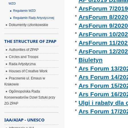
WZD
ArsForum 7/201
Regulamin WZD
ArsForum 8/202
Regulamin Rady Artystycznej
ArsForum 9/202
Dokumenty członkowskie
ArsForum 10/20
THE STRUCTURE OF ZPAP
ArsForum 11/202
Authorities of ZPAP
ArsForum 12/20
Circles and Troops
Biuletyn
Rada Artystyczna
Ars Forum 13/20
Houses of Creative Work
Ars Forum 14/20
Pracownie ul. Emaus w
Krakowie
Ars Forum 15/20
Ogólnopolska Rada
Ars Forum 16/20
Konserwatorów Dzieł Sztuki przy
Ulgi i rabaty dla
ZG ZPAP
Ars Forum 17/20
IAA/AIAP - UNESCO