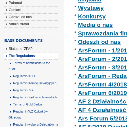
Patronat
Wystawy
Contacts
Konkursy
Odeszli od nas
Media o nas
Administrator
Sprawozdania fi
BASE DOCUMENTS
Odeszli od nas
Statute of ZPAP
ArsForum - 1/20
The Regulations
ArsForum - 2/20
Terms of admissions to the
ArsForum - 3/20
ZPAP
ArsForum - Reda
Regulamin KPO
ArsForum 4/201
Regulamin Komisji Rewizyjnych
Regulamin ZG
ArsForum 6/201
Regulamin Sądów Koleżeńskich
AF 2 Działalnoś
Terms of Gold Badge
AF 4 Działalnoś
Regulamin WZ Członków
Ars Forum 5/201
Okręgów
Regulamin wyboru Delegatów na
AF 6/2019 Dział