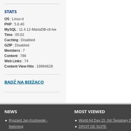
STATS
OS
: Linux d
PHP
: 5.6.40
MySQL
: 11.4.12-MariaDB-cll-lve
Time
: 05:02
Caching
: Disabled
GZIP
: Disabled
Members
: 7
Content
: 786
Web Links
: 74
Content View Hits
: 19994628
BĄDŹ NA BIEŻĄCO
NEWS
MOST VIEWED
Ryszard Jan Kozłowski -
World Art Day 15 .04/ Światowy D
Nekrolog
DROIT DE SUITE