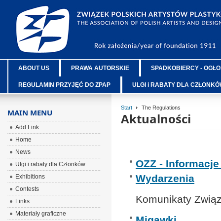
ABOUT US
PRAWA AUTORSKIE
SPADKOBIERCY - OGŁO
REGULAMIN PRZYJĘĆ DO ZPAP
ULGI i RABATY DLA CZŁONK
Start
The Regulations
MAIN MENU
Aktualności
Add Link
Home
News
OZZ - Informacj
Ulgi i rabaty dla Członków
Wydarzenia
Exhibitions
Contests
Komunikaty Związ
Links
Materiały graficzne
Migawki