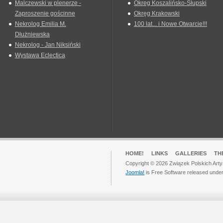
Malczewski w plenerze -
Okreg Koszalińsko-Słupski
Zaproszenie gościnne
Okręg Krakowski
Nekrolog Emilia M.
100 lat... i Nowe Otwarcie!!!
Dłużniewska
Nekrolog - Jan Niksiński
Wystawa Eclectica
HOME!
LINKS
GALLERIES
TH
Copyright © 2026 Związek Polskich Arty
Joomla!
is Free Software released unde