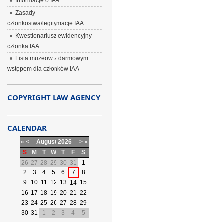
Informacje o IAA
Zasady
członkostwa/legitymacje IAA
Kwestionariusz ewidencyjny
członka IAA
Lista muzeów z darmowym
wstępem dla członków IAA
COPYRIGHT LAW AGENCY
CALENDAR
«
<
August
2026
>
»
S
M
T
W
T
F
S
26
27
28
29
30
31
1
2
3
4
5
6
7
8
9
10
11
12
13
15
14
16
17
18
19
20
21
22
23
24
25
26
27
28
29
30
31
1
2
3
4
5