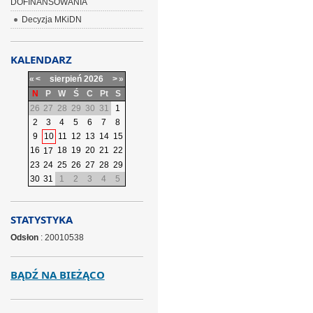
DOFINANSOWANIA
Decyzja MKiDN
KALENDARZ
«
<
sierpień
2026
>
»
N
P
W
Ś
C
Pt
S
26
27
28
29
30
31
1
2
3
4
5
6
7
8
9
10
11
12
13
14
15
16
18
19
20
21
22
17
23
24
25
26
27
28
29
30
31
1
2
3
4
5
STATYSTYKA
Odsłon
: 20010538
BĄDŹ NA BIEŻĄCO