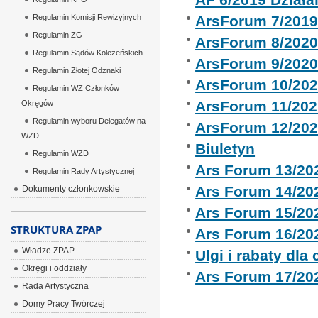
Regulamin Komisji Rewizyjnych
ArsForum 7/201
Regulamin ZG
ArsForum 8/202
Regulamin Sądów Koleżeńskich
ArsForum 9/202
Regulamin Złotej Odznaki
ArsForum 10/20
Regulamin WZ Członków
ArsForum 11/202
Okręgów
Regulamin wyboru Delegatów na
ArsForum 12/20
WZD
Biuletyn
Regulamin WZD
Ars Forum 13/20
Regulamin Rady Artystycznej
Ars Forum 14/20
Dokumenty członkowskie
Ars Forum 15/20
STRUKTURA ZPAP
Ars Forum 16/20
Władze ZPAP
Ulgi i rabaty dla
Okręgi i oddziały
Ars Forum 17/20
Rada Artystyczna
Domy Pracy Twórczej