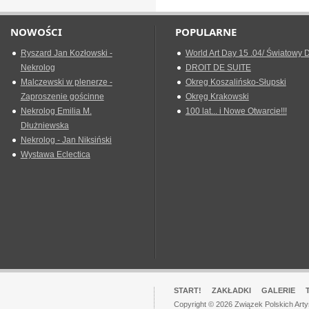
NOWOŚCI
POPULARNE
Ryszard Jan Kozłowski -
World Art Day 15 .04/ Światowy D
Nekrolog
DROIT DE SUITE
Malczewski w plenerze -
Okreg Koszalińsko-Słupski
Zaproszenie gościnne
Okręg Krakowski
Nekrolog Emilia M.
100 lat... i Nowe Otwarcie!!!
Dłużniewska
Nekrolog - Jan Niksiński
Wystawa Eclectica
START!
ZAKŁADKI
GALERIE
Copyright © 2026 Związek Polskich Art