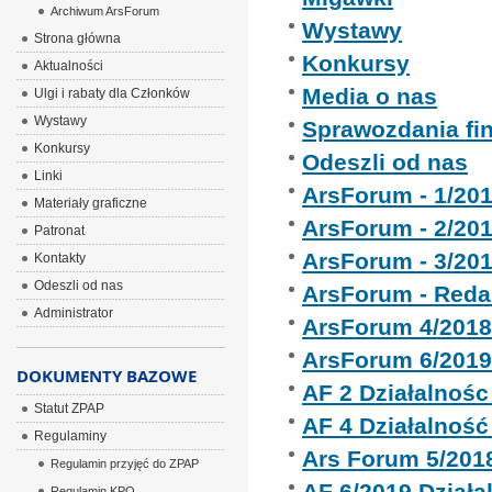
Archiwum ArsForum
Wystawy
Strona główna
Konkursy
Aktualności
Media o nas
Ulgi i rabaty dla Członków
Wystawy
Sprawozdania fi
Konkursy
Odeszli od nas
Linki
ArsForum - 1/20
Materiały graficzne
ArsForum - 2/20
Patronat
ArsForum - 3/20
Kontakty
Odeszli od nas
ArsForum - Reda
Administrator
ArsForum 4/201
ArsForum 6/201
DOKUMENTY BAZOWE
AF 2 Działalnoś
Statut ZPAP
AF 4 Działalnoś
Regulaminy
Ars Forum 5/201
Regulamin przyjęć do ZPAP
AF 6/2019 Dział
Regulamin KPO