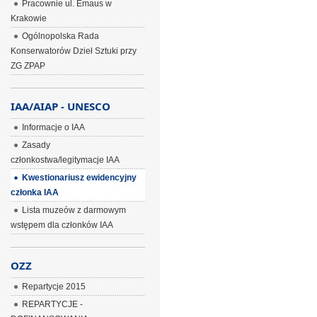
Pracownie ul. Emaus w
Krakowie
Ogólnopolska Rada
Konserwatorów Dzieł Sztuki przy
ZG ZPAP
IAA/AIAP - UNESCO
Informacje o IAA
Zasady
członkostwa/legitymacje IAA
Kwestionariusz ewidencyjny
członka IAA
Lista muzeów z darmowym
wstępem dla członków IAA
OZZ
Repartycje 2015
REPARTYCJE -