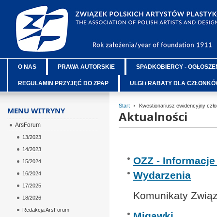
O NAS
PRAWA AUTORSKIE
SPADKOBIERCY - OGŁOSZE
REGULAMIN PRZYJĘĆ DO ZPAP
ULGI i RABATY DLA CZŁONK
Start
Kwestionariusz ewidencyjny czło
MENU WITRYNY
Aktualności
ArsForum
13/2023
14/2023
OZZ - Informacj
15/2024
Wydarzenia
16/2024
17/2025
Komunikaty Związ
18/2026
Redakcja ArsForum
Migawki