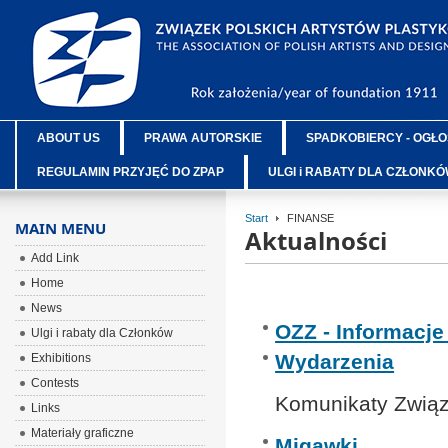
ABOUT US
PRAWA AUTORSKIE
SPADKOBIERCY - OGŁO
REGULAMIN PRZYJĘĆ DO ZPAP
ULGI i RABATY DLA CZŁONK
Start
FINANSE
MAIN MENU
Aktualności
Add Link
Home
News
OZZ - Informacj
Ulgi i rabaty dla Członków
Wydarzenia
Exhibitions
Contests
Komunikaty Związ
Links
Materiały graficzne
Migawki