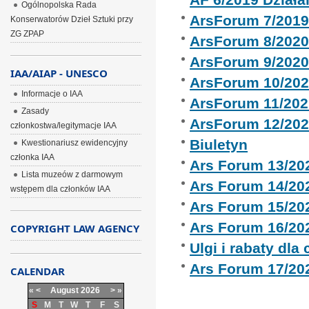
Ogólnopolska Rada
ArsForum 7/201
Konserwatorów Dzieł Sztuki przy
ZG ZPAP
ArsForum 8/202
ArsForum 9/202
IAA/AIAP - UNESCO
ArsForum 10/20
Informacje o IAA
ArsForum 11/202
Zasady
ArsForum 12/20
członkostwa/legitymacje IAA
Biuletyn
Kwestionariusz ewidencyjny
członka IAA
Ars Forum 13/20
Lista muzeów z darmowym
Ars Forum 14/20
wstępem dla członków IAA
Ars Forum 15/20
Ars Forum 16/20
COPYRIGHT LAW AGENCY
Ulgi i rabaty dla
Ars Forum 17/20
CALENDAR
«
<
August
2026
>
»
S
M
T
W
T
F
S