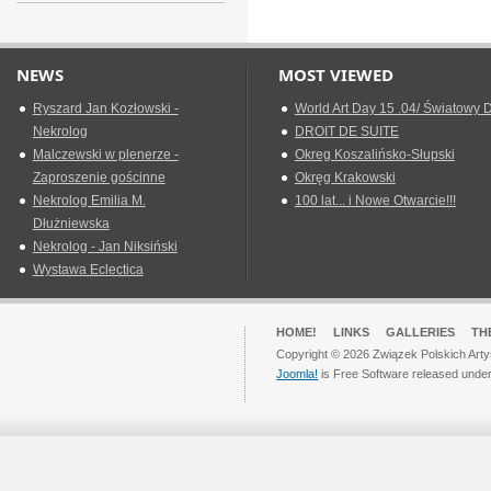
NEWS
MOST VIEWED
Ryszard Jan Kozłowski -
World Art Day 15 .04/ Światowy D
Nekrolog
DROIT DE SUITE
Malczewski w plenerze -
Okreg Koszalińsko-Słupski
Zaproszenie gościnne
Okręg Krakowski
Nekrolog Emilia M.
100 lat... i Nowe Otwarcie!!!
Dłużniewska
Nekrolog - Jan Niksiński
Wystawa Eclectica
HOME!
LINKS
GALLERIES
TH
Copyright © 2026 Związek Polskich Arty
Joomla!
is Free Software released unde