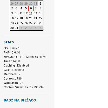
26
27
28
29
30
31
1
2
3
4
5
6
7
8
9
10
11
12
14
15
13
16
17
18
19
20
21
22
23
24
25
26
27
28
29
30
31
1
2
3
4
5
STATS
OS
: Linux d
PHP
: 5.6.40
MySQL
: 11.4.12-MariaDB-cll-lve
Time
: 14:08
Caching
: Disabled
GZIP
: Disabled
Members
: 7
Content
: 786
Web Links
: 74
Content View Hits
: 19991234
BĄDŹ NA BIEŻĄCO