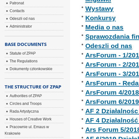
Patronat
Wystawy
Contacts
Konkursy
Odeszli od nas
Media o nas
Administrator
Sprawozdania fi
BASE DOCUMENTS
Odeszli od nas
Statute of ZPAP
ArsForum - 1/20
The Regulations
ArsForum - 2/20
Dokumenty członkowskie
ArsForum - 3/20
ArsForum - Reda
THE STRUCTURE OF ZPAP
ArsForum 4/201
Authorities of ZPAP
ArsForum 6/201
Circles and Troops
AF 2 Działalnoś
Rada Artystyczna
AF 4 Działalnoś
Houses of Creative Work
Pracownie ul. Emaus w
Ars Forum 5/201
Krakowie
AF 6/2019 Dział