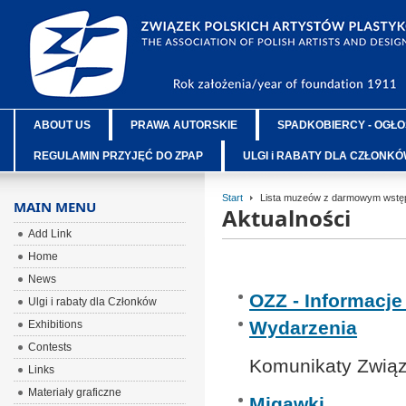
ABOUT US
PRAWA AUTORSKIE
SPADKOBIERCY - OGŁO
REGULAMIN PRZYJĘĆ DO ZPAP
ULGI i RABATY DLA CZŁONK
Start
Lista muzeów z darmowym wstęp
MAIN MENU
Aktualności
Add Link
Home
News
OZZ - Informacj
Ulgi i rabaty dla Członków
Wydarzenia
Exhibitions
Contests
Komunikaty Związ
Links
Materiały graficzne
Migawki