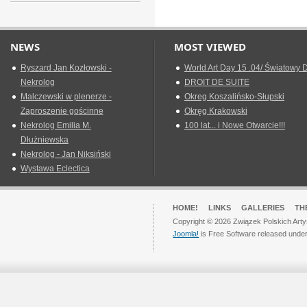
NEWS
MOST VIEWED
Ryszard Jan Kozłowski -
World Art Day 15 .04/ Światowy D
Nekrolog
DROIT DE SUITE
Malczewski w plenerze -
Okreg Koszalińsko-Słupski
Zaproszenie gościnne
Okręg Krakowski
Nekrolog Emilia M.
100 lat... i Nowe Otwarcie!!!
Dłużniewska
Nekrolog - Jan Niksiński
Wystawa Eclectica
HOME!
LINKS
GALLERIES
TH
Copyright © 2026 Związek Polskich Arty
Joomla!
is Free Software released unde