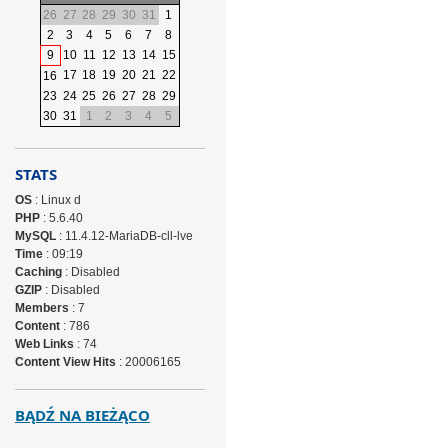
26
27
28
29
30
31
1
2
3
4
5
6
7
8
9
10
11
12
13
14
15
17
18
19
20
21
22
16
23
24
25
26
27
28
29
30
31
1
2
3
4
5
STATS
OS
: Linux d
PHP
: 5.6.40
MySQL
: 11.4.12-MariaDB-cll-lve
Time
: 09:19
Caching
: Disabled
GZIP
: Disabled
Members
: 7
Content
: 786
Web Links
: 74
Content View Hits
: 20006165
BĄDŹ NA BIEŻĄCO