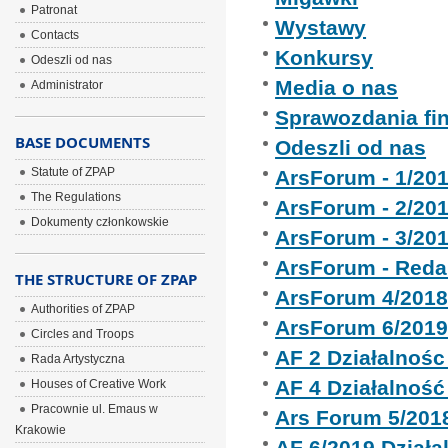
Patronat
Wystawy
Contacts
Konkursy
Odeszli od nas
Media o nas
Administrator
Sprawozdania fi
BASE DOCUMENTS
Odeszli od nas
Statute of ZPAP
ArsForum - 1/20
The Regulations
ArsForum - 2/20
Dokumenty członkowskie
ArsForum - 3/20
ArsForum - Reda
THE STRUCTURE OF ZPAP
ArsForum 4/201
Authorities of ZPAP
ArsForum 6/201
Circles and Troops
AF 2 Działalnoś
Rada Artystyczna
AF 4 Działalnoś
Houses of Creative Work
Pracownie ul. Emaus w
Ars Forum 5/201
Krakowie
AF 6/2019 Dział