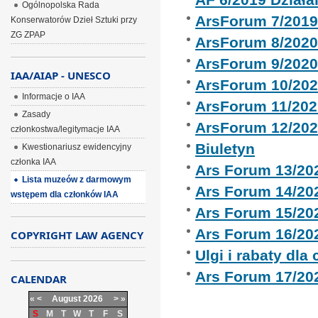
Ogólnopolska Rada
ArsForum 7/201
Konserwatorów Dzieł Sztuki przy
ZG ZPAP
ArsForum 8/202
ArsForum 9/202
IAA/AIAP - UNESCO
ArsForum 10/20
Informacje o IAA
ArsForum 11/202
Zasady
ArsForum 12/20
członkostwa/legitymacje IAA
Biuletyn
Kwestionariusz ewidencyjny
członka IAA
Ars Forum 13/20
Lista muzeów z darmowym
Ars Forum 14/20
wstępem dla członków IAA
Ars Forum 15/20
Ars Forum 16/20
COPYRIGHT LAW AGENCY
Ulgi i rabaty dla
Ars Forum 17/20
CALENDAR
«
<
August
2026
>
»
S
M
T
W
T
F
S