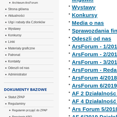
Archiwum ArsForum
Wystawy
Strona główna
Konkursy
Aktualności
Media o nas
Ulgi i rabaty dla Członków
Wystawy
Sprawozdania fi
Konkursy
Odeszli od nas
Linki
ArsForum - 1/20
Materiały graficzne
ArsForum - 2/20
Patronat
ArsForum - 3/20
Kontakty
Odeszli od nas
ArsForum - Reda
Administrator
ArsForum 4/201
ArsForum 6/201
DOKUMENTY BAZOWE
AF 2 Działalnoś
Statut ZPAP
AF 4 Działalnoś
Regulaminy
Ars Forum 5/201
Regulamin przyjęć do ZPAP
AF 6/2019 Dział
Regulamin KPO