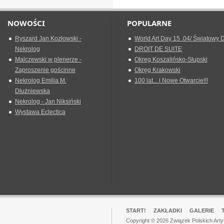
NOWOŚCI
POPULARNE
Ryszard Jan Kozłowski -
World Art Day 15 .04/ Światowy D
Nekrolog
DROIT DE SUITE
Malczewski w plenerze -
Okreg Koszalińsko-Słupski
Zaproszenie gościnne
Okręg Krakowski
Nekrolog Emilia M.
100 lat... i Nowe Otwarcie!!!
Dłużniewska
Nekrolog - Jan Niksiński
Wystawa Eclectica
START!
ZAKŁADKI
GALERIE
Copyright © 2026 Związek Polskich Art