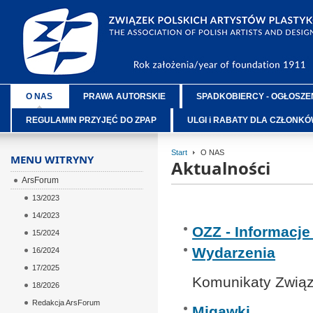
O NAS
PRAWA AUTORSKIE
SPADKOBIERCY - OGŁOSZE
REGULAMIN PRZYJĘĆ DO ZPAP
ULGI i RABATY DLA CZŁONK
Start
O NAS
MENU WITRYNY
Aktualności
ArsForum
13/2023
14/2023
OZZ - Informacj
15/2024
Wydarzenia
16/2024
17/2025
Komunikaty Związ
18/2026
Redakcja ArsForum
Migawki