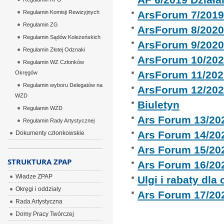
Regulamin Komisji Rewizyjnych
ArsForum 7/201
Regulamin ZG
ArsForum 8/202
Regulamin Sądów Koleżeńskich
ArsForum 9/202
Regulamin Złotej Odznaki
ArsForum 10/20
Regulamin WZ Członków
ArsForum 11/202
Okręgów
Regulamin wyboru Delegatów na
ArsForum 12/20
WZD
Biuletyn
Regulamin WZD
Ars Forum 13/20
Regulamin Rady Artystycznej
Ars Forum 14/20
Dokumenty członkowskie
Ars Forum 15/20
STRUKTURA ZPAP
Ars Forum 16/20
Władze ZPAP
Ulgi i rabaty dla
Okręgi i oddziały
Ars Forum 17/20
Rada Artystyczna
Domy Pracy Twórczej