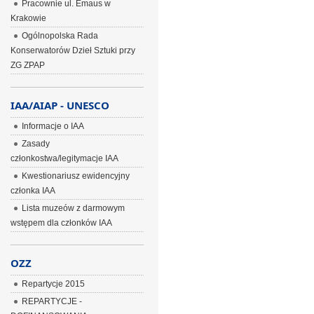
Pracownie ul. Emaus w
Krakowie
Ogólnopolska Rada
Konserwatorów Dzieł Sztuki przy
ZG ZPAP
IAA/AIAP - UNESCO
Informacje o IAA
Zasady
członkostwa/legitymacje IAA
Kwestionariusz ewidencyjny
członka IAA
Lista muzeów z darmowym
wstępem dla członków IAA
OZZ
Repartycje 2015
REPARTYCJE -