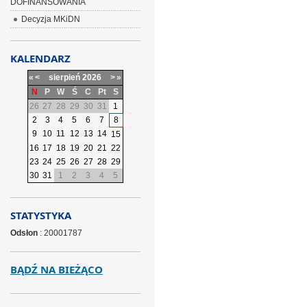
DOFINANSOWANIA
Decyzja MKiDN
KALENDARZ
«
<
sierpień
2026
>
»
N
P
W
Ś
C
Pt
S
26
27
28
29
30
31
1
2
3
4
5
6
7
8
9
10
11
12
13
14
15
16
17
18
19
20
21
22
23
24
25
26
27
28
29
30
31
1
2
3
4
5
STATYSTYKA
Odsłon
: 20001787
BĄDŹ NA BIEŻĄCO