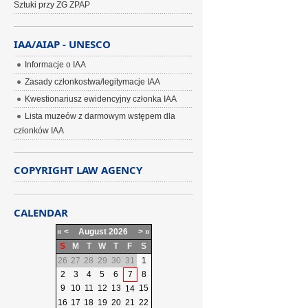
Sztuki przy ZG ZPAP
IAA/AIAP - UNESCO
Informacje o IAA
Zasady członkostwa/legitymacje IAA
Kwestionariusz ewidencyjny członka IAA
Lista muzeów z darmowym wstępem dla
członków IAA
COPYRIGHT LAW AGENCY
CALENDAR
«
<
August
2026
>
»
S
M
T
W
T
F
S
26
27
28
29
30
31
1
2
3
4
5
6
7
8
9
10
11
12
13
15
14
16
17
18
19
20
21
22