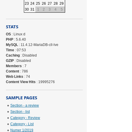
23
24
25
26
27
28
29
30
31
1
2
3
4
5
STATS
OS
: Linux d
PHP
: 5.6.40
MySQL
: 11.4.12-MariaDB-cll-lve
Time
: 07:53
Caching
: Disabled
GZIP
: Disabled
Members
: 7
Content
: 786
Web Links
: 74
Content View Hits
: 19995276
SAMPLE PAGES
Section - a review
Section - list
Category - Review
Category - List
Numer 1/2019