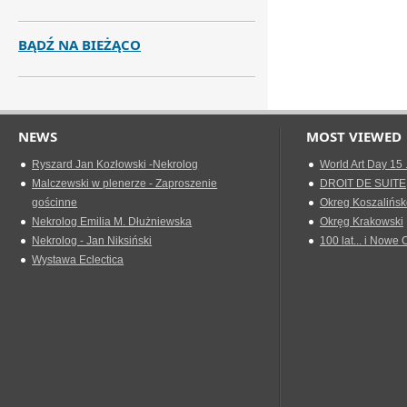
BĄDŹ NA BIEŻĄCO
NEWS
MOST VIEWED
Ryszard Jan Kozłowski -Nekrolog
World Art Day 15 
Malczewski w plenerze - Zaproszenie
DROIT DE SUITE
gościnne
Okreg Koszalińsk
Nekrolog Emilia M. Dłużniewska
Okręg Krakowski
Nekrolog - Jan Niksiński
100 lat... i Nowe 
Wystawa Eclectica