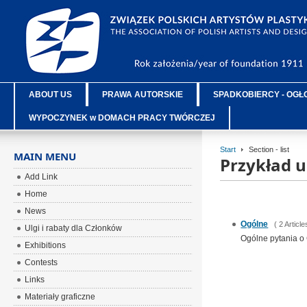
ABOUT US
PRAWA AUTORSKIE
SPADKOBIERCY - OGŁ
WYPOCZYNEK w DOMACH PRACY TWÓRCZEJ
Start
Section - list
MAIN MENU
Przykład uk
Add Link
Home
News
Ogólne
( 2 Article
Ulgi i rabaty dla Członków
Ogólne pytania o
Exhibitions
Contests
Links
Materiały graficzne