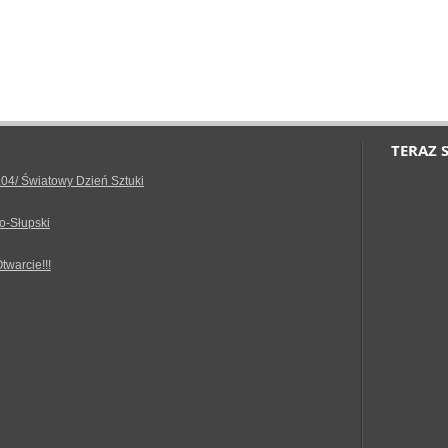
TERAZ 
.04/ Światowy Dzień Sztuki
o-Słupski
Otwarcie!!!