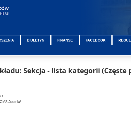
OSZENIA
BIULETYN
FINANSE
FACEBOOK
REGUL
ładu: Sekcja - lista kategorii (Częste 
s )
 CMS Joomla!