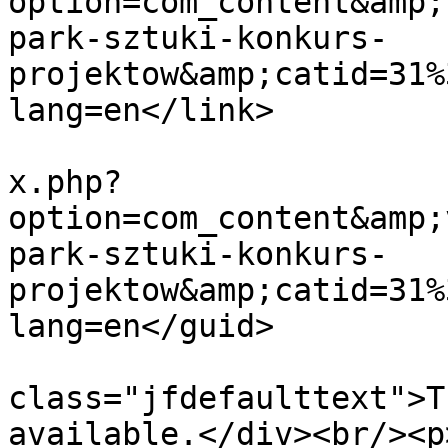
option=com_content&amp;
park-sztuki-konkurs-
projektow&amp;catid=31%
lang=en</link>

			<guid>https://zpap.pl/in
x.php?
option=com_content&amp;
park-sztuki-konkurs-
projektow&amp;catid=31%
lang=en</guid>

			<description><![CDATA[<di
class="jfdefaulttext">T
available.</div><br/><p