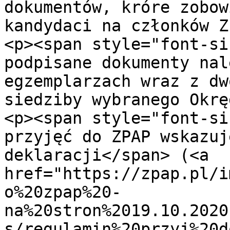
dokumentów, króre zobow
kandydaci na członków Z
<p><span style="font-si
podpisane dokumenty nal
egzemplarzach wraz z dw
siedziby wybranego Okrę
<p><span style="font-si
przyjęć do ZPAP wskazuj
deklaracji</span> (<a 
href="https://zpap.pl/i
o%20zpap%20-
na%20stron%2019.10.2020
s/regulamin%20przyj%20d