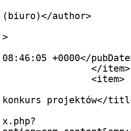
			<author>biuro@zpap.pl
(biuro)</author>

			<category>Ogólne</catego
>

			<pubDate>Wed, 25 Apr 201
08:46:05 +0000</pubDate>
		</item>

		<item>

			<title>PARK SZTUKI -
konkurs projektów</title
			<link>https://zpap.pl/in
x.php?