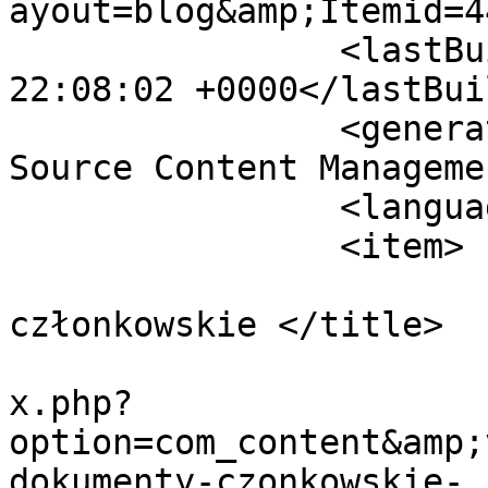
ayout=blog&amp;Itemid=4
		<lastBuildDate>Sat, 08 Aug 2026 
22:08:02 +0000</lastBui
		<generator>Joomla! 1.5 - Open 
Source Content Manageme
		<language>en-gb</language>

		<item>

			<title>dokumenty
członkowskie </title>

			<link>https://zpap.pl/in
x.php?
option=com_content&amp;
dokumenty-czonkowskie-