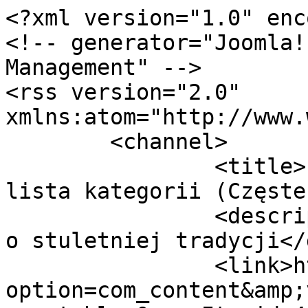
<?xml version="1.0" enc
<!-- generator="Joomla!
Management" -->

<rss version="2.0" 
xmlns:atom="http://www.
	<channel>

		<title>Przykład układu: Sekcja - 
lista kategorii (Częste
		<description>ZPAP - stowarzyszenie 
o stuletniej tradycji</
		<link>https://zpap.pl/index.php?
option=com_content&amp;