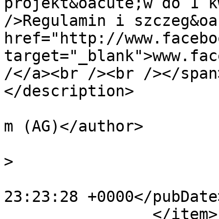
projekt&oacute;w do 1 k
/>Regulamin i szczeg&oa
href="http://www.facebo
target="_blank">www.fac
/</a><br /><br /></span
</description>

			<author>adagarnik@gmail.
m (AG)</author>

			<category>Ogólne</catego
>

			<pubDate>Tue, 21 Feb 201
23:23:28 +0000</pubDate>
		</item>
