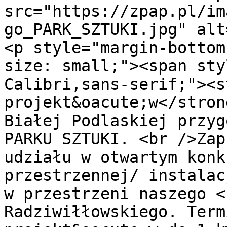
src="https://zpap.pl/im
go_PARK_SZTUKI.jpg" alt
<p style="margin-bottom
size: small;"><span sty
Calibri,sans-serif;"><s
projekt&oacute;w</stron
Białej Podlaskiej przyg
PARKU SZTUKI. <br />Zap
udziału w otwartym konk
przestrzennej/ instalac
w przestrzeni naszego <
Radziwiłłowskiego. Term