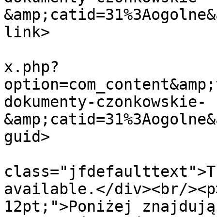
&amp;catid=31%3Aogolne&
link>

			<guid>https://zpap.pl/in
x.php?
option=com_content&amp;
dokumenty-czonkowskie-
&amp;catid=31%3Aogolne&
guid>

			<description><![CDATA[<di
class="jfdefaulttext">T
available.</div><br/><p
12pt;">Poniżej znajdują