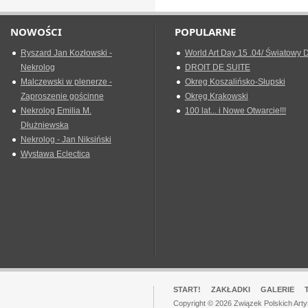
NOWOŚCI
POPULARNE
Ryszard Jan Kozłowski -
World Art Day 15 .04/ Światowy D
Nekrolog
DROIT DE SUITE
Malczewski w plenerze -
Okreg Koszalińsko-Słupski
Zaproszenie gościnne
Okręg Krakowski
Nekrolog Emilia M.
100 lat... i Nowe Otwarcie!!!
Dłużniewska
Nekrolog - Jan Niksiński
Wystawa Eclectica
START!
ZAKŁADKI
GALERIE
Copyright © 2026 Związek Polskich Art