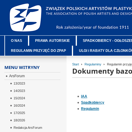
O NAS
PRAWA AUTORSKIE
SPADKOBIERCY - OGŁOSZE
REGULAMIN PRZYJĘĆ DO ZPAP
ULGI i RABATY DLA CZŁONK
Start
Regulaminy
Regulamin przyj
MENU WITRYNY
Dokumenty baz
ArsForum
13/2023
14/2023
IAA
15/2024
Spadkobiercy
16/2024
Regulamin
17/2025
18/2026
Redakcja ArsForum