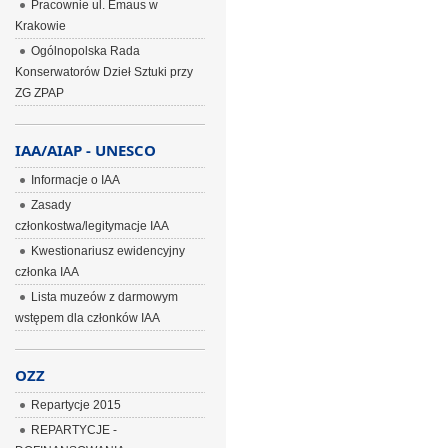
Pracownie ul. Emaus w
Krakowie
Ogólnopolska Rada
Konserwatorów Dzieł Sztuki przy
ZG ZPAP
IAA/AIAP - UNESCO
Informacje o IAA
Zasady
członkostwa/legitymacje IAA
Kwestionariusz ewidencyjny
członka IAA
Lista muzeów z darmowym
wstępem dla członków IAA
OZZ
Repartycje 2015
REPARTYCJE -