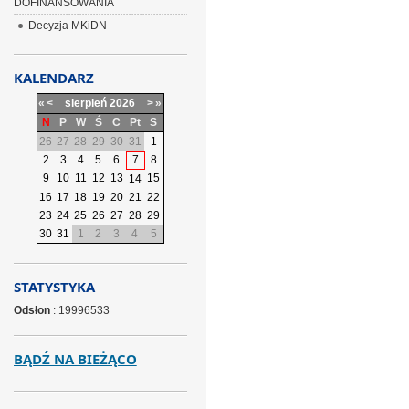
DOFINANSOWANIA
Decyzja MKiDN
KALENDARZ
«
<
sierpień
2026
>
»
N
P
W
Ś
C
Pt
S
26
27
28
29
30
31
1
2
3
4
5
6
7
8
9
10
11
12
13
15
14
16
17
18
19
20
21
22
23
24
25
26
27
28
29
30
31
1
2
3
4
5
STATYSTYKA
Odsłon
: 19996533
BĄDŹ NA BIEŻĄCO