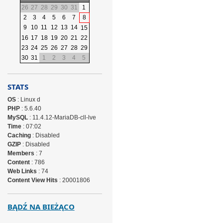
26
27
28
29
30
31
1
2
3
4
5
6
7
8
9
10
11
12
13
14
15
16
17
18
19
20
21
22
23
24
25
26
27
28
29
30
31
1
2
3
4
5
STATS
OS
: Linux d
PHP
: 5.6.40
MySQL
: 11.4.12-MariaDB-cll-lve
Time
: 07:02
Caching
: Disabled
GZIP
: Disabled
Members
: 7
Content
: 786
Web Links
: 74
Content View Hits
: 20001806
BĄDŹ NA BIEŻĄCO