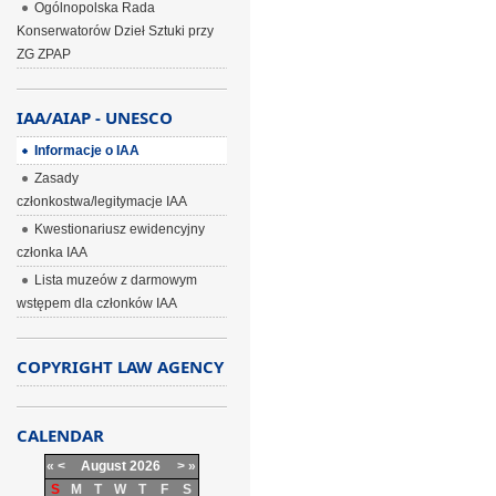
Ogólnopolska Rada
Konserwatorów Dzieł Sztuki przy
ZG ZPAP
IAA/AIAP - UNESCO
Informacje o IAA
Zasady
członkostwa/legitymacje IAA
Kwestionariusz ewidencyjny
członka IAA
Lista muzeów z darmowym
wstępem dla członków IAA
COPYRIGHT LAW AGENCY
CALENDAR
«
<
August
2026
>
»
S
M
T
W
T
F
S