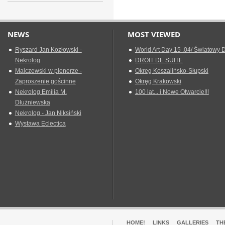
NEWS
MOST VIEWED
Ryszard Jan Kozłowski -
World Art Day 15 .04/ Światowy D
Nekrolog
DROIT DE SUITE
Malczewski w plenerze -
Okreg Koszalińsko-Słupski
Zaproszenie gościnne
Okręg Krakowski
Nekrolog Emilia M.
100 lat... i Nowe Otwarcie!!!
Dłużniewska
Nekrolog - Jan Niksiński
Wystawa Eclectica
HOME!
LINKS
GALLERIES
TH