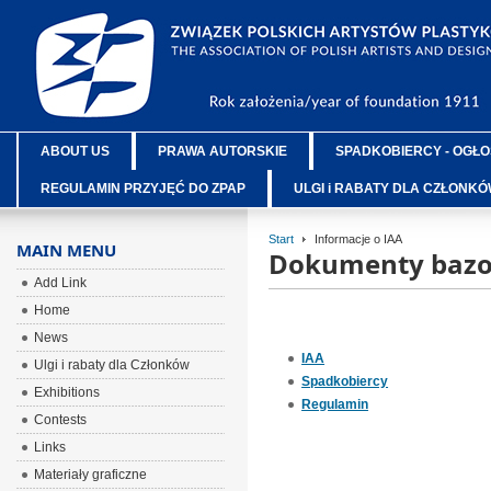
ABOUT US
PRAWA AUTORSKIE
SPADKOBIERCY - OGŁO
REGULAMIN PRZYJĘĆ DO ZPAP
ULGI i RABATY DLA CZŁONK
Start
Informacje o IAA
MAIN MENU
Dokumenty baz
Add Link
Home
News
IAA
Ulgi i rabaty dla Członków
Spadkobiercy
Exhibitions
Regulamin
Contests
Links
Materiały graficzne