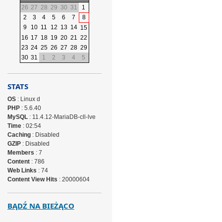
26
27
28
29
30
31
1
2
3
4
5
6
7
8
9
10
11
12
13
14
15
16
17
18
19
20
21
22
23
24
25
26
27
28
29
30
31
1
2
3
4
5
STATS
OS
: Linux d
PHP
: 5.6.40
MySQL
: 11.4.12-MariaDB-cll-lve
Time
: 02:54
Caching
: Disabled
GZIP
: Disabled
Members
: 7
Content
: 786
Web Links
: 74
Content View Hits
: 20000604
BĄDŹ NA BIEŻĄCO