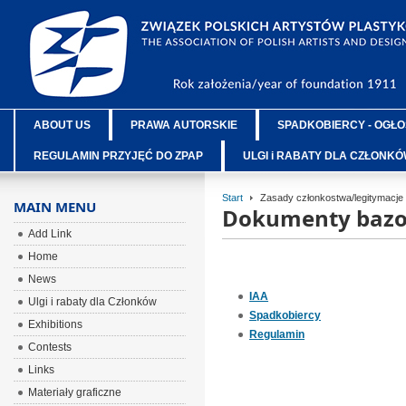
ABOUT US
PRAWA AUTORSKIE
SPADKOBIERCY - OGŁO
REGULAMIN PRZYJĘĆ DO ZPAP
ULGI i RABATY DLA CZŁONK
Start
Zasady członkostwa/legitymacje
MAIN MENU
Dokumenty baz
Add Link
Home
News
IAA
Ulgi i rabaty dla Członków
Spadkobiercy
Exhibitions
Regulamin
Contests
Links
Materiały graficzne