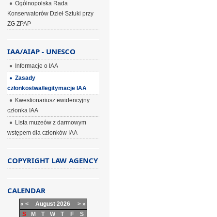
Ogólnopolska Rada
Konserwatorów Dzieł Sztuki przy
ZG ZPAP
IAA/AIAP - UNESCO
Informacje o IAA
Zasady
członkostwa/legitymacje IAA
Kwestionariusz ewidencyjny
członka IAA
Lista muzeów z darmowym
wstępem dla członków IAA
COPYRIGHT LAW AGENCY
CALENDAR
«
<
August
2026
>
»
S
M
T
W
T
F
S