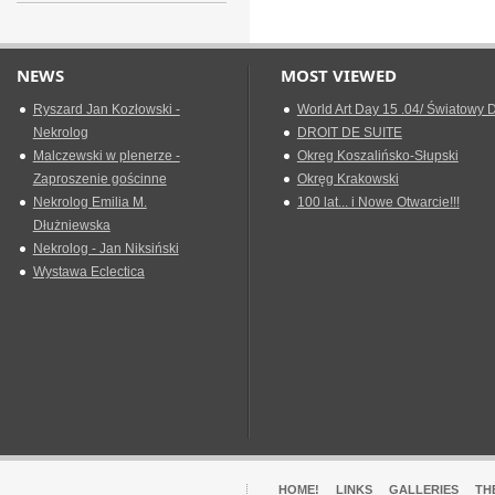
NEWS
MOST VIEWED
Ryszard Jan Kozłowski -
World Art Day 15 .04/ Światowy D
Nekrolog
DROIT DE SUITE
Malczewski w plenerze -
Okreg Koszalińsko-Słupski
Zaproszenie gościnne
Okręg Krakowski
Nekrolog Emilia M.
100 lat... i Nowe Otwarcie!!!
Dłużniewska
Nekrolog - Jan Niksiński
Wystawa Eclectica
HOME!
LINKS
GALLERIES
TH