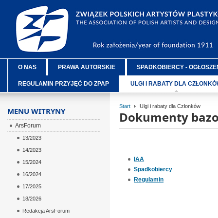
O NAS
PRAWA AUTORSKIE
SPADKOBIERCY - OGŁOSZE
REGULAMIN PRZYJĘĆ DO ZPAP
ULGI i RABATY DLA CZŁONK
Start
Ulgi i rabaty dla Członków
MENU WITRYNY
Dokumenty baz
ArsForum
13/2023
14/2023
IAA
15/2024
Spadkobiercy
16/2024
Regulamin
17/2025
18/2026
Redakcja ArsForum