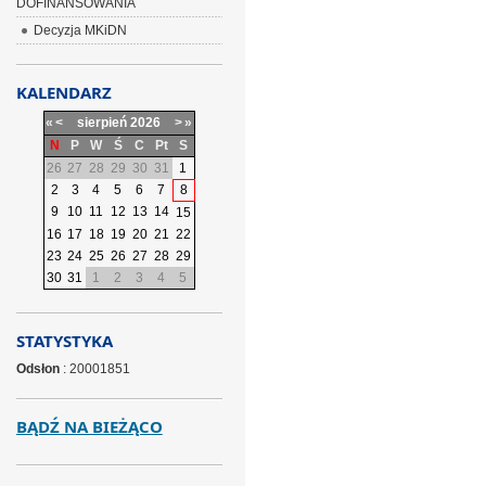
DOFINANSOWANIA
Decyzja MKiDN
KALENDARZ
«
<
sierpień
2026
>
»
N
P
W
Ś
C
Pt
S
26
27
28
29
30
31
1
2
3
4
5
6
7
8
9
10
11
12
13
14
15
16
17
18
19
20
21
22
23
24
25
26
27
28
29
30
31
1
2
3
4
5
STATYSTYKA
Odsłon
: 20001851
BĄDŹ NA BIEŻĄCO