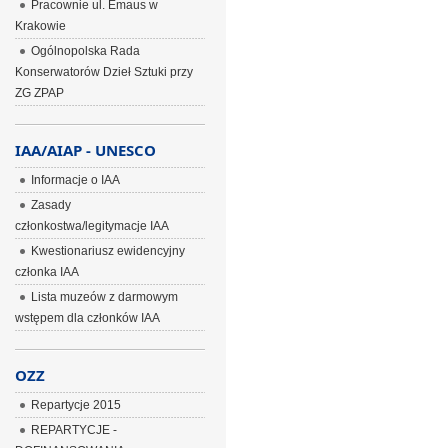
Pracownie ul. Emaus w
Krakowie
Ogólnopolska Rada
Konserwatorów Dzieł Sztuki przy
ZG ZPAP
IAA/AIAP - UNESCO
Informacje o IAA
Zasady
członkostwa/legitymacje IAA
Kwestionariusz ewidencyjny
członka IAA
Lista muzeów z darmowym
wstępem dla członków IAA
OZZ
Repartycje 2015
REPARTYCJE -