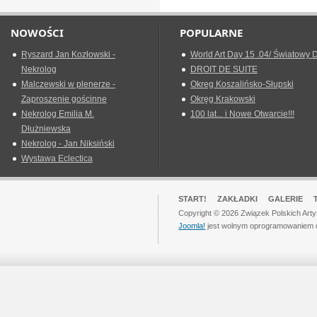
NOWOŚCI
POPULARNE
Ryszard Jan Kozłowski -
World Art Day 15 .04/ Światowy D
Nekrolog
DROIT DE SUITE
Malczewski w plenerze -
Okreg Koszalińsko-Słupski
Zaproszenie gościnne
Okręg Krakowski
Nekrolog Emilia M.
100 lat... i Nowe Otwarcie!!!
Dłużniewska
Nekrolog - Jan Niksiński
Wystawa Eclectica
START!
ZAKŁADKI
GALERIE
Copyright © 2026 Związek Polskich Art
Joomla!
jest wolnym oprogramowaniem 