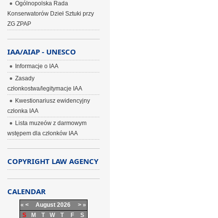
Ogólnopolska Rada
Konserwatorów Dzieł Sztuki przy
ZG ZPAP
IAA/AIAP - UNESCO
Informacje o IAA
Zasady
członkostwa/legitymacje IAA
Kwestionariusz ewidencyjny
członka IAA
Lista muzeów z darmowym
wstępem dla członków IAA
COPYRIGHT LAW AGENCY
CALENDAR
«
<
August
2026
>
»
S
M
T
W
T
F
S