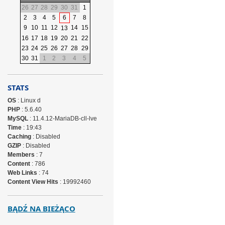
26
27
28
29
30
31
1
2
3
4
5
6
7
8
9
10
11
12
14
15
13
16
17
18
19
20
21
22
23
24
25
26
27
28
29
30
31
1
2
3
4
5
STATS
OS
: Linux d
PHP
: 5.6.40
MySQL
: 11.4.12-MariaDB-cll-lve
Time
: 19:43
Caching
: Disabled
GZIP
: Disabled
Members
: 7
Content
: 786
Web Links
: 74
Content View Hits
: 19992460
BĄDŹ NA BIEŻĄCO