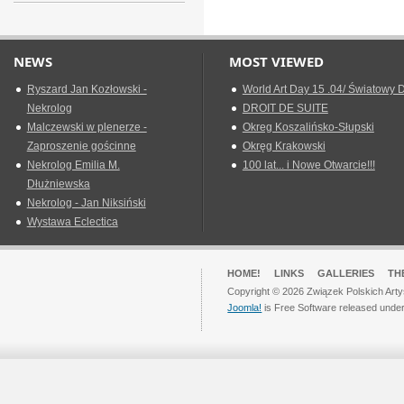
NEWS
MOST VIEWED
Ryszard Jan Kozłowski -
World Art Day 15 .04/ Światowy D
Nekrolog
DROIT DE SUITE
Malczewski w plenerze -
Okreg Koszalińsko-Słupski
Zaproszenie gościnne
Okręg Krakowski
Nekrolog Emilia M.
100 lat... i Nowe Otwarcie!!!
Dłużniewska
Nekrolog - Jan Niksiński
Wystawa Eclectica
HOME!
LINKS
GALLERIES
TH
Copyright © 2026 Związek Polskich Arty
Joomla!
is Free Software released unde