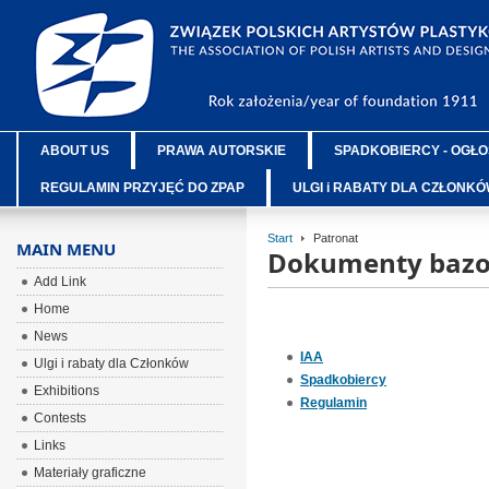
ABOUT US
PRAWA AUTORSKIE
SPADKOBIERCY - OGŁO
REGULAMIN PRZYJĘĆ DO ZPAP
ULGI i RABATY DLA CZŁONK
Start
Patronat
MAIN MENU
Dokumenty baz
Add Link
Home
News
IAA
Ulgi i rabaty dla Członków
Spadkobiercy
Exhibitions
Regulamin
Contests
Links
Materiały graficzne