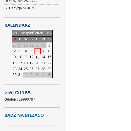
DOFINANSOWANIA
Decyzja MKiDN
KALENDARZ
«
<
sierpień
2026
>
»
N
P
W
Ś
C
Pt
S
26
27
28
29
30
31
1
2
3
4
5
6
7
8
9
10
11
12
14
15
13
16
17
18
19
20
21
22
23
24
25
26
27
28
29
30
31
1
2
3
4
5
STATYSTYKA
Odsłon
: 19990787
BĄDŹ NA BIEŻĄCO