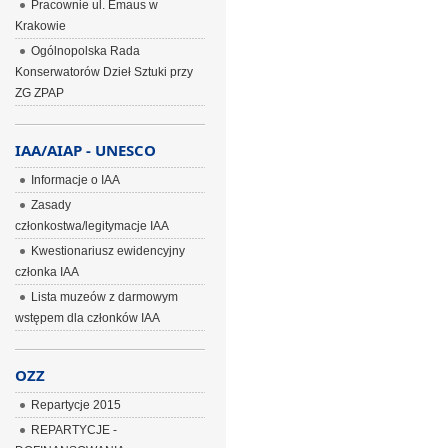
Pracownie ul. Emaus w
Krakowie
Ogólnopolska Rada
Konserwatorów Dzieł Sztuki przy
ZG ZPAP
IAA/AIAP - UNESCO
Informacje o IAA
Zasady
członkostwa/legitymacje IAA
Kwestionariusz ewidencyjny
członka IAA
Lista muzeów z darmowym
wstępem dla członków IAA
OZZ
Repartycje 2015
REPARTYCJE -