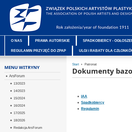
O NAS
PRAWA AUTORSKIE
SPADKOBIERCY - OGŁOSZE
REGULAMIN PRZYJĘĆ DO ZPAP
ULGI i RABATY DLA CZŁONK
Start
Patronat
MENU WITRYNY
Dokumenty baz
ArsForum
13/2023
14/2023
IAA
15/2024
Spadkobiercy
16/2024
Regulamin
17/2025
18/2026
Redakcja ArsForum