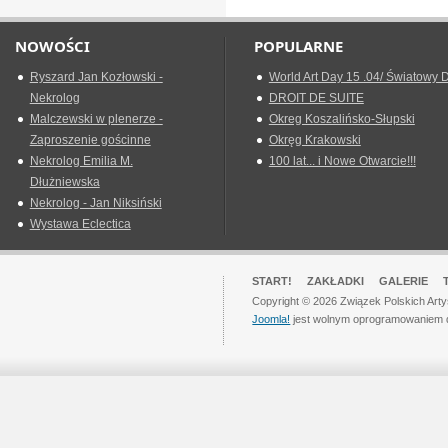
NOWOŚCI
POPULARNE
Ryszard Jan Kozłowski -
World Art Day 15 .04/ Światowy D
Nekrolog
DROIT DE SUITE
Malczewski w plenerze -
Okreg Koszalińsko-Słupski
Zaproszenie gościnne
Okręg Krakowski
Nekrolog Emilia M.
100 lat... i Nowe Otwarcie!!!
Dłużniewska
Nekrolog - Jan Niksiński
Wystawa Eclectica
START!
ZAKŁADKI
GALERIE
Copyright © 2026 Związek Polskich Art
Joomla!
jest wolnym oprogramowaniem 