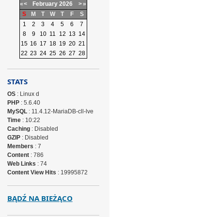
«
<
February
2026
>
»
S
M
T
W
T
F
S
1
2
3
4
5
6
7
8
9
10
11
12
13
14
15
16
17
18
19
20
21
22
23
24
25
26
27
28
STATS
OS
: Linux d
PHP
: 5.6.40
MySQL
: 11.4.12-MariaDB-cll-lve
Time
: 10:22
Caching
: Disabled
GZIP
: Disabled
Members
: 7
Content
: 786
Web Links
: 74
Content View Hits
: 19995872
BĄDŹ NA BIEŻĄCO