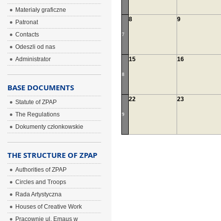
Materiały graficzne
8
9
Patronat
Contacts
7
Odeszli od nas
Administrator
15
16
8
BASE DOCUMENTS
22
23
Statute of ZPAP
The Regulations
9
Dokumenty członkowskie
THE STRUCTURE OF ZPAP
Authorities of ZPAP
Circles and Troops
Rada Artystyczna
Houses of Creative Work
Pracownie ul. Emaus w