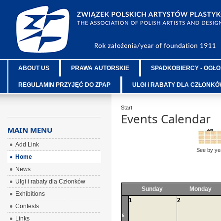
ABOUT US
PRAWA AUTORSKIE
SPADKOBIERCY - OGŁO
REGULAMIN PRZYJĘĆ DO ZPAP
ULGI i RABATY DLA CZŁONK
Start
Events Calendar
MAIN MENU
Add Link
See by ye
Home
News
Ulgi i rabaty dla Członków
Sunday
Monday
Exhibitions
1
2
Contests
6
Links