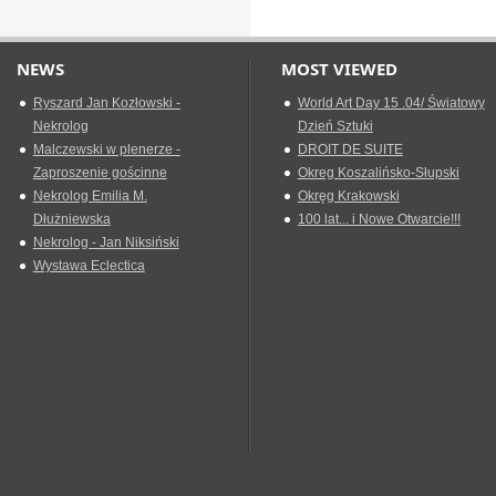
NEWS
MOST VIEWED
Ryszard Jan Kozłowski -
World Art Day 15 .04/ Światowy
Nekrolog
Dzień Sztuki
Malczewski w plenerze -
DROIT DE SUITE
Zaproszenie gościnne
Okreg Koszalińsko-Słupski
Nekrolog Emilia M.
Okręg Krakowski
Dłużniewska
100 lat... i Nowe Otwarcie!!!
Nekrolog - Jan Niksiński
Wystawa Eclectica