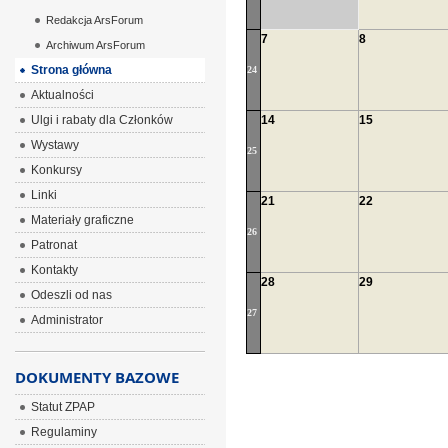
Redakcja ArsForum
7
8
Archiwum ArsForum
Strona główna
24
Aktualności
Ulgi i rabaty dla Członków
14
15
Wystawy
25
Konkursy
Linki
21
22
Materiały graficzne
26
Patronat
Kontakty
28
29
Odeszli od nas
27
Administrator
DOKUMENTY BAZOWE
Statut ZPAP
Regulaminy