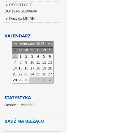
REPARTYCJE -
DOFINANSOWANIA
Decyzja MKiDN
KALENDARZ
«
<
czerwiec
2026
>
»
N
P
W
Ś
C
Pt
S
31
1
2
3
4
5
6
7
8
9
10
11
12
13
14
15
16
17
18
19
20
21
22
23
24
25
26
27
28
29
30
1
2
3
4
STATYSTYKA
Odsłon
: 19999688
BĄDŹ NA BIEŻĄCO