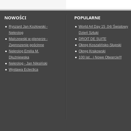
NOWOŚCI
POPULARNE
Ryszard Jan Kozłowski -
World Art Day 15 .04/ Światowy
Nekrolog
Dzień Sztuki
Malczewski w plenerze -
DROIT DE SUITE
Zaproszenie gościnne
Okreg Koszalińsko-Słupski
Nekrolog Emilia M.
Okręg Krakowski
Dłużniewska
100 lat... i Nowe Otwarcie!!!
Nekrolog - Jan Niksiński
Wystawa Eclectica