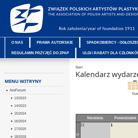
O NAS
PRAWA AUTORSKIE
SPADKOBIERCY - OGŁOSZE
REGULAMIN PRZYJĘĆ DO ZPAP
ULGI i RABATY DLA CZŁONK
Start
Kalendarz wydarz
MENU WITRYNY
ArsForum
Ro
13/2023
14/2023
15/2024
Niedziela
Poniedziałek
16/2024
31
1
17/2025
23
18/2026