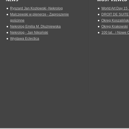
Ryszard Jan Kozłowski -Nekrolog
World Art Day 15 
Malczewski w plenerze - Zaproszenie
DROIT DE SUITE
gościnne
Okreg Koszalińsk
Nekrolog Emilia M. Dłużniewska
Okręg Krakowski
Nekrolog - Jan Niksiński
100 lat... i Nowe 
Wystawa Eclectica