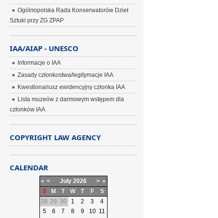
Ogólnopolska Rada Konserwatorów Dzieł
Sztuki przy ZG ZPAP
IAA/AIAP - UNESCO
Informacje o IAA
Zasady członkostwa/legitymacje IAA
Kwestionariusz ewidencyjny członka IAA
Lista muzeów z darmowym wstępem dla
członków IAA
COPYRIGHT LAW AGENCY
CALENDAR
«
<
July
2026
>
»
S
M
T
W
T
F
S
28
29
30
1
2
3
4
5
6
7
8
9
10
11