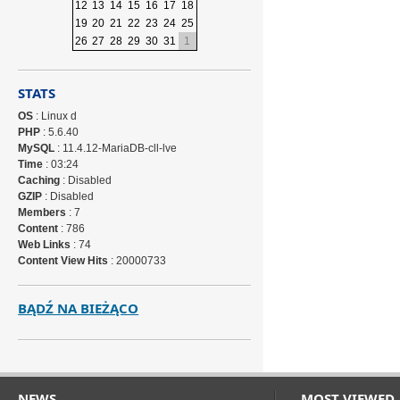
12
13
14
15
16
17
18
19
20
21
22
23
24
25
26
27
28
29
30
31
1
STATS
OS
: Linux d
PHP
: 5.6.40
MySQL
: 11.4.12-MariaDB-cll-lve
Time
: 03:24
Caching
: Disabled
GZIP
: Disabled
Members
: 7
Content
: 786
Web Links
: 74
Content View Hits
: 20000733
BĄDŹ NA BIEŻĄCO
NEWS
MOST VIEWED