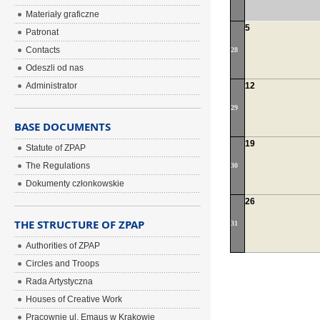
Materiały graficzne
5
Patronat
Contacts
28
Odeszli od nas
Administrator
12
29
BASE DOCUMENTS
19
Statute of ZPAP
The Regulations
30
Dokumenty członkowskie
26
THE STRUCTURE OF ZPAP
31
Authorities of ZPAP
Circles and Troops
Rada Artystyczna
Houses of Creative Work
Pracownie ul. Emaus w Krakowie