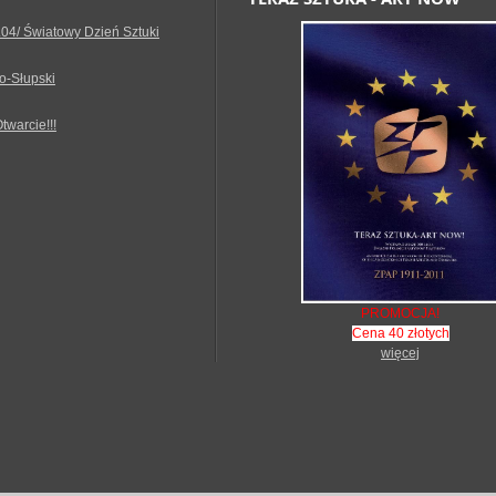
.04/ Światowy Dzień Sztuki
o-Słupski
Otwarcie!!!
PROMOCJA!
Cena 40 złotych
więcej