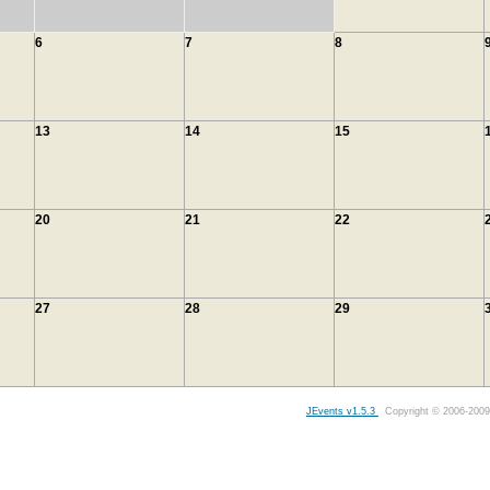
6
7
8
13
14
15
20
21
22
27
28
29
JEvents v1.5.3
Copyright © 2006-2009