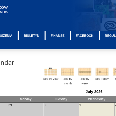
OSZENIA
BIULETYN
FINANSE
FACEBOOK
REGUL
endar
See by year
See by
See by
See Today
month
week
July 2026
Monday
Tuesday
Wednesday
29
30
1