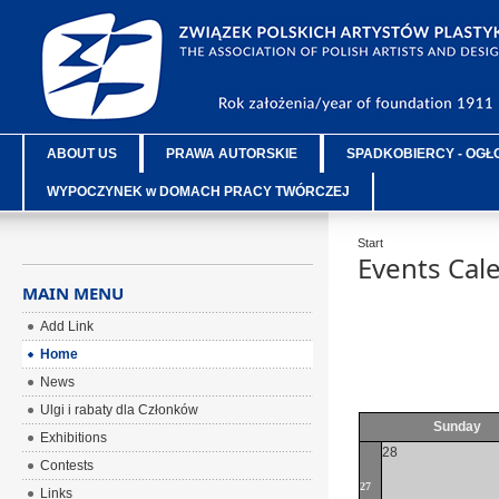
ABOUT US
PRAWA AUTORSKIE
SPADKOBIERCY - OGŁ
WYPOCZYNEK w DOMACH PRACY TWÓRCZEJ
Start
Events Cal
MAIN MENU
Add Link
Home
News
Ulgi i rabaty dla Członków
Sunday
Exhibitions
28
Contests
27
Links