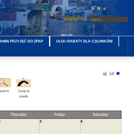
AMIN PRZYJĘĆ DO ZPAP
ULGI i RABATY DLA CZŁONKÓW
Search
Jump to
month
Thursday
Friday
Saturday
2
3
4