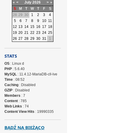
«
<
July
2026
>
»
S
M
T
W
T
F
S
28
29
30
1
2
3
4
5
6
7
8
9
10
11
12
13
14
15
16
17
18
19
20
21
22
23
24
25
26
27
28
29
30
31
1
STATS
OS
: Linux d
PHP
: 5.6.40
MySQL
: 11.4.12-MariaDB-cll-lve
Time
: 08:52
Caching
: Disabled
GZIP
: Disabled
Members
: 7
Content
: 785
Web Links
: 74
Content View Hits
: 19990335
BĄDŹ NA BIEŻĄCO