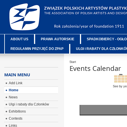
ABOUT US
PRAWA AUTORSKIE
SPADKOBIERCY - OGŁO
REGULAMIN PRZYJĘĆ DO ZPAP
ULGI i RABATY DLA CZŁONK
Start
Events Calendar
MAIN MENU
Add Link
See by ye
Home
News
Ulgi i rabaty dla Członków
Exhibitions
Contests
Links