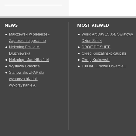
NEWS
MOST VIEWED
Malczewski w plenerze -
World Art Day 15 .04/ Światowy
Zaproszenie gościnne
Dzień Sztuki
Nekrolog Emilia M.
DROIT DE SUITE
Dłużniewska
Okreg Koszalińsko-Słupski
Nekrolog - Jan Niksiński
Okręg Krakowski
Wystawa Eclectica
100 lat... i Nowe Otwarcie!!!
Stanowisko ZPAP dla
wyborcza.biz dot.
wykorzystanie AI