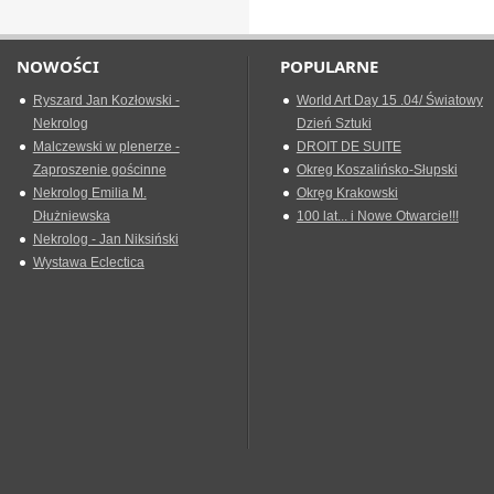
NOWOŚCI
POPULARNE
Ryszard Jan Kozłowski -
World Art Day 15 .04/ Światowy
Nekrolog
Dzień Sztuki
Malczewski w plenerze -
DROIT DE SUITE
Zaproszenie gościnne
Okreg Koszalińsko-Słupski
Nekrolog Emilia M.
Okręg Krakowski
Dłużniewska
100 lat... i Nowe Otwarcie!!!
Nekrolog - Jan Niksiński
Wystawa Eclectica