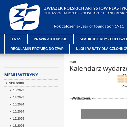
O NAS
PRAWA AUTORSKIE
SPADKOBIERCY - OGŁOSZE
REGULAMIN PRZYJĘĆ DO ZPAP
ULGI i RABATY DLA CZŁONK
Start
Kalendarz wydarz
MENU WITRYNY
ArsForum
Ro
13/2023
14/2023
Wydarzenia -
15/2024
16/2024
17/2025
18/2026