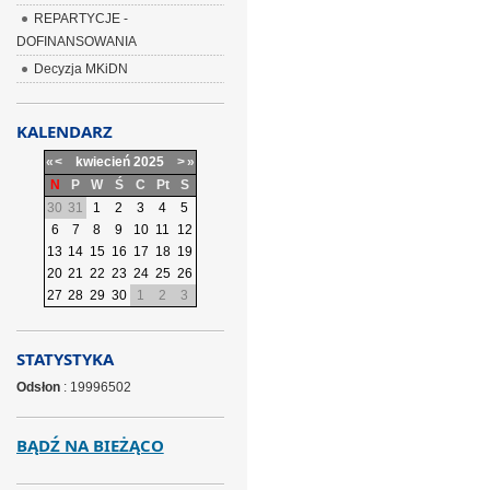
REPARTYCJE -
DOFINANSOWANIA
Decyzja MKiDN
KALENDARZ
«
<
kwiecień
2025
>
»
N
P
W
Ś
C
Pt
S
30
31
1
2
3
4
5
6
7
8
9
10
11
12
13
14
15
16
17
18
19
20
21
22
23
24
25
26
27
28
29
30
1
2
3
STATYSTYKA
Odsłon
: 19996502
BĄDŹ NA BIEŻĄCO