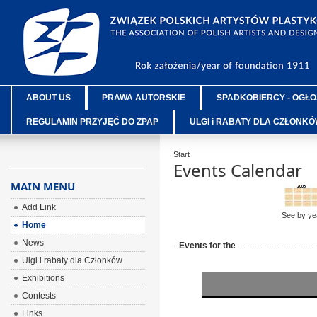
ABOUT US
PRAWA AUTORSKIE
SPADKOBIERCY - OGŁO
REGULAMIN PRZYJĘĆ DO ZPAP
ULGI i RABATY DLA CZŁONK
Start
Events Calendar
MAIN MENU
Add Link
See by ye
Home
News
Events for the
Ulgi i rabaty dla Członków
Exhibitions
Contests
Links