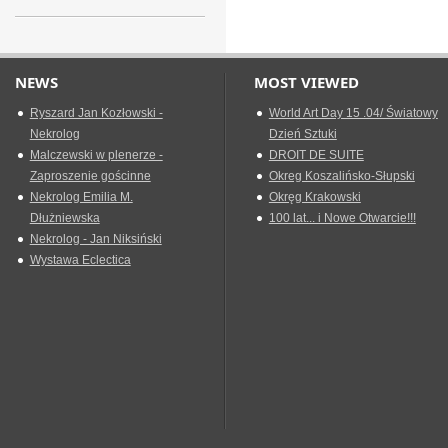
NEWS
MOST VIEWED
Ryszard Jan Kozłowski -
World Art Day 15 .04/ Światowy
Nekrolog
Dzień Sztuki
Malczewski w plenerze -
DROIT DE SUITE
Zaproszenie gościnne
Okreg Koszalińsko-Słupski
Nekrolog Emilia M.
Okręg Krakowski
Dłużniewska
100 lat... i Nowe Otwarcie!!!
Nekrolog - Jan Niksiński
Wystawa Eclectica