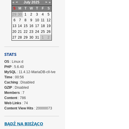
«
<
July
2025
>
»
S
M
T
W
T
F
S
29
30
1
2
3
4
5
6
7
8
9
10
11
12
13
14
15
16
17
18
19
20
21
22
23
24
25
26
27
28
29
30
31
1
2
STATS
OS
: Linux d
PHP
: 5.6.40
MySQL
: 11.4.12-MariaDB-cll-lve
Time
: 00:56
Caching
: Disabled
GZIP
: Disabled
Members
: 7
Content
: 786
Web Links
: 74
Content View Hits
: 20000073
BĄDŹ NA BIEŻĄCO