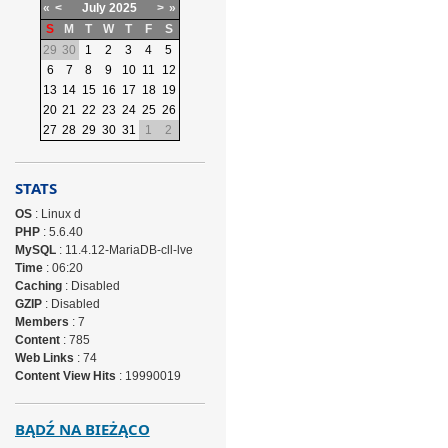
«
<
July
2025
>
»
S
M
T
W
T
F
S
29
30
1
2
3
4
5
6
7
8
9
10
11
12
13
14
15
16
17
18
19
20
21
22
23
24
25
26
27
28
29
30
31
1
2
STATS
OS
: Linux d
PHP
: 5.6.40
MySQL
: 11.4.12-MariaDB-cll-lve
Time
: 06:20
Caching
: Disabled
GZIP
: Disabled
Members
: 7
Content
: 785
Web Links
: 74
Content View Hits
: 19990019
BĄDŹ NA BIEŻĄCO