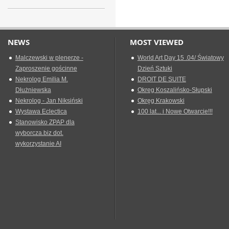
NEWS
MOST VIEWED
Malczewski w plenerze -
World Art Day 15 .04/ Światowy
Zaproszenie gościnne
Dzień Sztuki
Nekrolog Emilia M.
DROIT DE SUITE
Dłużniewska
Okreg Koszalińsko-Słupski
Nekrolog - Jan Niksiński
Okręg Krakowski
Wystawa Eclectica
100 lat... i Nowe Otwarcie!!!
Stanowisko ZPAP dla
wyborcza.biz dot.
wykorzystanie AI