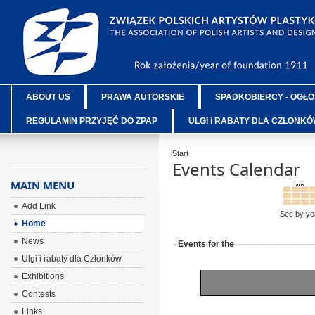
ABOUT US
PRAWA AUTORSKIE
SPADKOBIERCY - OGŁO
REGULAMIN PRZYJĘĆ DO ZPAP
ULGI i RABATY DLA CZŁONK
Start
Events Calendar
MAIN MENU
Add Link
See by ye
Home
News
Events for the
Ulgi i rabaty dla Członków
Exhibitions
Contests
Links