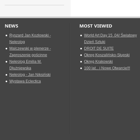
NEWS
MOST VIEWED
Ryszard Jan Kozłowski -
World Art Day 15 .04/ Światowy
Nekrolog
Dzień Sztuki
Malczewski w plenerze -
DROIT DE SUITE
Zaproszenie gościnne
Okreg Koszalińsko-Słupski
Nekrolog Emilia M.
Okręg Krakowski
Dłużniewska
100 lat... i Nowe Otwarcie!!!
Nekrolog - Jan Niksiński
Wystawa Eclectica