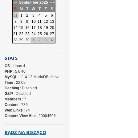
«
<
September
2025
>
»
S
M
T
W
T
F
S
31
1
2
3
4
5
6
7
8
9
10
11
12
13
14
15
16
17
18
19
20
21
22
23
24
25
26
27
28
29
30
1
2
3
4
STATS
OS
: Linux d
PHP
: 5.6.40
MySQL
: 11.4.12-MariaDB-cll-lve
Time
: 22:09
Caching
: Disabled
GZIP
: Disabled
Members
: 7
Content
: 786
Web Links
: 74
Content View Hits
: 20004506
BĄDŹ NA BIEŻĄCO