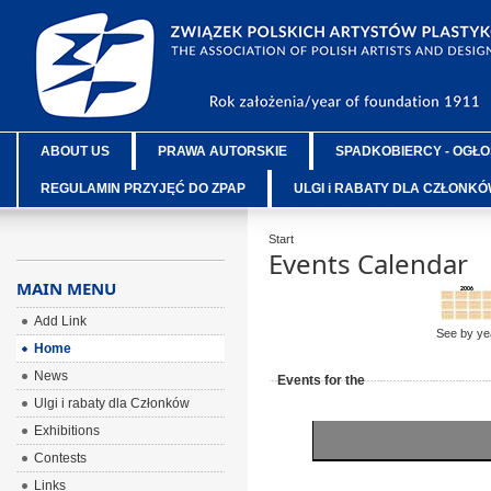
ABOUT US
PRAWA AUTORSKIE
SPADKOBIERCY - OGŁO
REGULAMIN PRZYJĘĆ DO ZPAP
ULGI i RABATY DLA CZŁONK
Start
Events Calendar
MAIN MENU
Add Link
See by ye
Home
News
Events for the
Ulgi i rabaty dla Członków
Exhibitions
Contests
Links