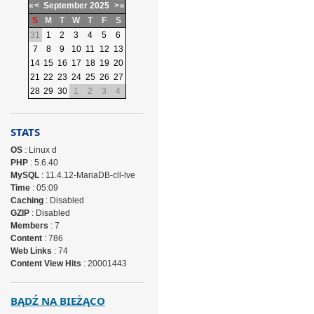
«
<
September
2025
>
»
S
M
T
W
T
F
S
31
1
2
3
4
5
6
7
8
9
10
11
12
13
14
15
16
17
18
19
20
21
22
23
24
25
26
27
28
29
30
1
2
3
4
STATS
OS
: Linux d
PHP
: 5.6.40
MySQL
: 11.4.12-MariaDB-cll-lve
Time
: 05:09
Caching
: Disabled
GZIP
: Disabled
Members
: 7
Content
: 786
Web Links
: 74
Content View Hits
: 20001443
BĄDŹ NA BIEŻĄCO