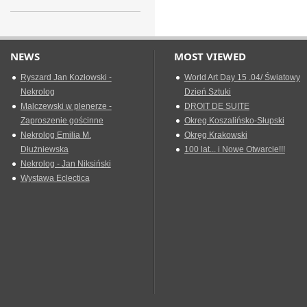
NEWS
MOST VIEWED
Ryszard Jan Kozłowski -
World Art Day 15 .04/ Światowy
Nekrolog
Dzień Sztuki
Malczewski w plenerze -
DROIT DE SUITE
Zaproszenie gościnne
Okreg Koszalińsko-Słupski
Nekrolog Emilia M.
Okręg Krakowski
Dłużniewska
100 lat... i Nowe Otwarcie!!!
Nekrolog - Jan Niksiński
Wystawa Eclectica