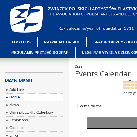
ABOUT US
PRAWA AUTORSKIE
SPADKOBIERCY - OGŁO
REGULAMIN PRZYJĘĆ DO ZPAP
ULGI i RABATY DLA CZŁONK
Start
Events Calendar
MAIN MENU
Add Link
See by ye
Home
News
Events for the
Ulgi i rabaty dla Członków
Exhibitions
Contests
Links