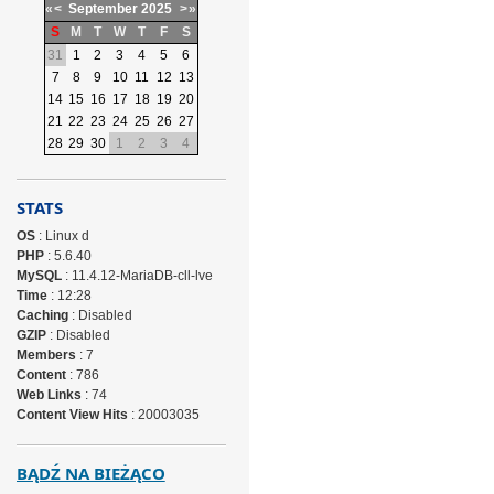
«
<
September
2025
>
»
S
M
T
W
T
F
S
31
1
2
3
4
5
6
7
8
9
10
11
12
13
14
15
16
17
18
19
20
21
22
23
24
25
26
27
28
29
30
1
2
3
4
STATS
OS
: Linux d
PHP
: 5.6.40
MySQL
: 11.4.12-MariaDB-cll-lve
Time
: 12:28
Caching
: Disabled
GZIP
: Disabled
Members
: 7
Content
: 786
Web Links
: 74
Content View Hits
: 20003035
BĄDŹ NA BIEŻĄCO