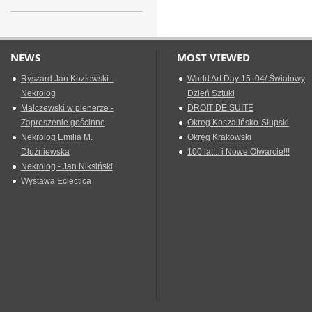
NEWS
MOST VIEWED
Ryszard Jan Kozłowski -
World Art Day 15 .04/ Światowy
Nekrolog
Dzień Sztuki
Malczewski w plenerze -
DROIT DE SUITE
Zaproszenie gościnne
Okreg Koszalińsko-Słupski
Nekrolog Emilia M.
Okręg Krakowski
Dłużniewska
100 lat... i Nowe Otwarcie!!!
Nekrolog - Jan Niksiński
Wystawa Eclectica