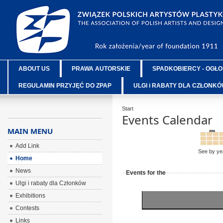
ABOUT US
PRAWA AUTORSKIE
SPADKOBIERCY - OGŁO
REGULAMIN PRZYJĘĆ DO ZPAP
ULGI i RABATY DLA CZŁONK
Start
Events Calendar
MAIN MENU
Add Link
See by ye
Home
News
Events for the
Ulgi i rabaty dla Członków
Exhibitions
Contests
Links