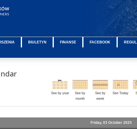
OSZENIA
BIULETYN
FINANSE
FACEBOOK
REGUL
endar
See by year
See by
See by
See Today
month
week
Friday, 03 October 2025