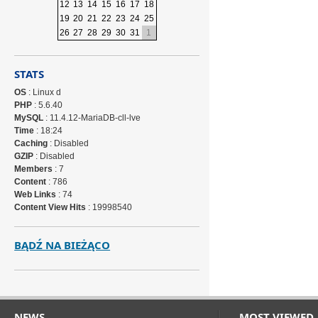
12
13
14
15
16
17
18
19
20
21
22
23
24
25
26
27
28
29
30
31
1
STATS
OS
: Linux d
PHP
: 5.6.40
MySQL
: 11.4.12-MariaDB-cll-lve
Time
: 18:24
Caching
: Disabled
GZIP
: Disabled
Members
: 7
Content
: 786
Web Links
: 74
Content View Hits
: 19998540
BĄDŹ NA BIEŻĄCO
NEWS
MOST VIEWED