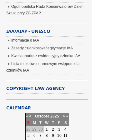
Ogólnopolska Rada Konserwatorów Dzieł
Sztuki przy ZG ZPAP
IAA/AIAP - UNESCO
Informacje o IAA
Zasady członkostwa/legitymacje IAA
Kwestionariusz ewidencyjny członka IAA
Lista muzeów z darmowym wstępem dla
członków IAA
COPYRIGHT LAW AGENCY
CALENDAR
«
<
October
2025
>
»
S
M
T
W
T
F
S
28
29
30
1
2
3
4
5
6
7
8
9
10
11