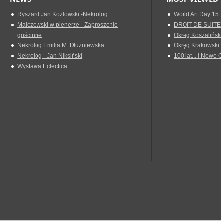
Ryszard Jan Kozłowski -Nekrolog
World Art Day 15 
Malczewski w plenerze - Zaproszenie
DROIT DE SUITE
gościnne
Okreg Koszalińsk
Nekrolog Emilia M. Dłużniewska
Okręg Krakowski
Nekrolog - Jan Niksiński
100 lat... i Nowe 
Wystawa Eclectica