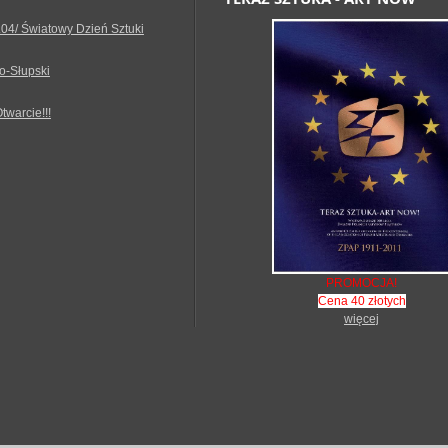
.04/ Światowy Dzień Sztuki
o-Słupski
Otwarcie!!!
PROMOCJA!
Cena 40 złotych
więcej