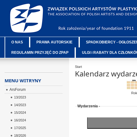
O NAS
PRAWA AUTORSKIE
SPADKOBIERCY - OGŁOSZE
REGULAMIN PRZYJĘĆ DO ZPAP
ULGI i RABATY DLA CZŁONK
Start
Kalendarz wydarz
MENU WITRYNY
ArsForum
Ro
13/2023
14/2023
Wydarzenia -
15/2024
16/2024
17/2025
18/2026