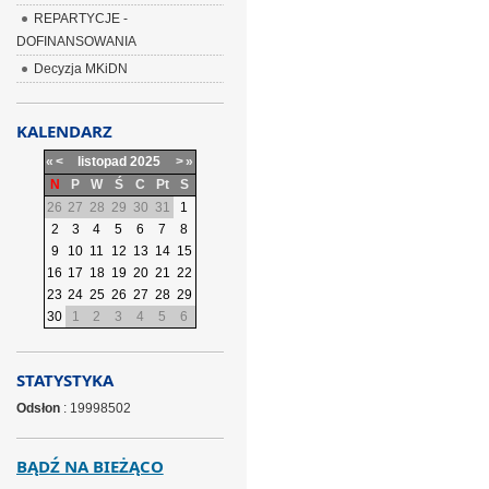
REPARTYCJE -
DOFINANSOWANIA
Decyzja MKiDN
KALENDARZ
«
<
listopad
2025
>
»
N
P
W
Ś
C
Pt
S
26
27
28
29
30
31
1
2
3
4
5
6
7
8
9
10
11
12
13
14
15
16
17
18
19
20
21
22
23
24
25
26
27
28
29
30
1
2
3
4
5
6
STATYSTYKA
Odsłon
: 19998502
BĄDŹ NA BIEŻĄCO