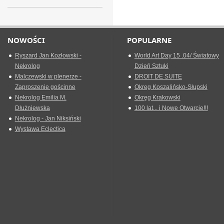
NOWOŚCI
POPULARNE
Ryszard Jan Kozłowski -
World Art Day 15 .04/ Światowy
Nekrolog
Dzień Sztuki
Malczewski w plenerze -
DROIT DE SUITE
Zaproszenie gościnne
Okreg Koszalińsko-Słupski
Nekrolog Emilia M.
Okręg Krakowski
Dłużniewska
100 lat... i Nowe Otwarcie!!!
Nekrolog - Jan Niksiński
Wystawa Eclectica