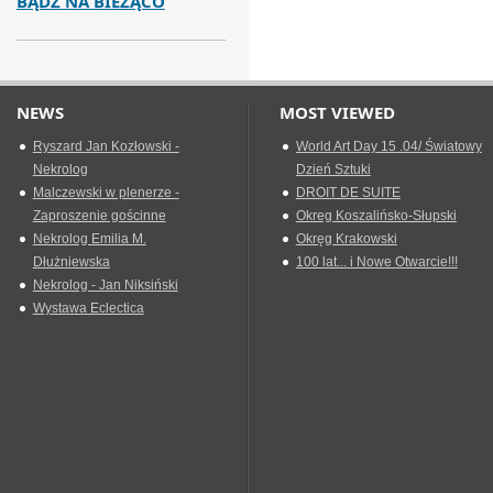
BĄDŹ NA BIEŻĄCO
NEWS
MOST VIEWED
Ryszard Jan Kozłowski -
World Art Day 15 .04/ Światowy
Nekrolog
Dzień Sztuki
Malczewski w plenerze -
DROIT DE SUITE
Zaproszenie gościnne
Okreg Koszalińsko-Słupski
Nekrolog Emilia M.
Okręg Krakowski
Dłużniewska
100 lat... i Nowe Otwarcie!!!
Nekrolog - Jan Niksiński
Wystawa Eclectica