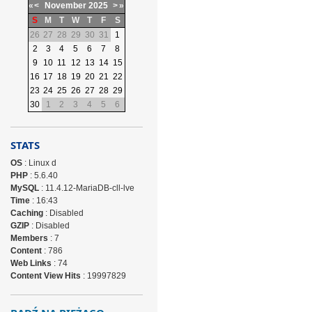
«
<
November
2025
>
»
S
M
T
W
T
F
S
26
27
28
29
30
31
1
2
3
4
5
6
7
8
9
10
11
12
13
14
15
16
17
18
19
20
21
22
23
24
25
26
27
28
29
30
1
2
3
4
5
6
STATS
OS
: Linux d
PHP
: 5.6.40
MySQL
: 11.4.12-MariaDB-cll-lve
Time
: 16:43
Caching
: Disabled
GZIP
: Disabled
Members
: 7
Content
: 786
Web Links
: 74
Content View Hits
: 19997829