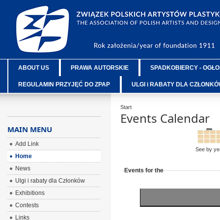
ABOUT US
PRAWA AUTORSKIE
SPADKOBIERCY - OGŁO
REGULAMIN PRZYJĘĆ DO ZPAP
ULGI i RABATY DLA CZŁONK
Start
Events Calendar
MAIN MENU
Add Link
See by ye
Home
News
Events for the
Ulgi i rabaty dla Członków
Exhibitions
Contests
Links