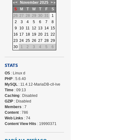
«
<
November
2025
>
»
S
M
T
W
T
F
S
26
27
28
29
30
31
1
2
3
4
5
6
7
8
9
10
11
12
13
14
15
16
17
18
19
20
21
22
23
24
25
26
27
28
29
30
1
2
3
4
5
6
STATS
OS
: Linux d
PHP
: 5.6.40
MySQL
: 11.4.12-MariaDB-cll-lve
Time
: 09:13
Caching
: Disabled
GZIP
: Disabled
Members
: 7
Content
: 786
Web Links
: 74
Content View Hits
: 19990371