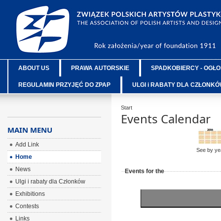
ABOUT US
PRAWA AUTORSKIE
SPADKOBIERCY - OGŁO
REGULAMIN PRZYJĘĆ DO ZPAP
ULGI i RABATY DLA CZŁONK
Start
Events Calendar
MAIN MENU
Add Link
See by ye
Home
News
Events for the
Ulgi i rabaty dla Członków
Exhibitions
Contests
Links