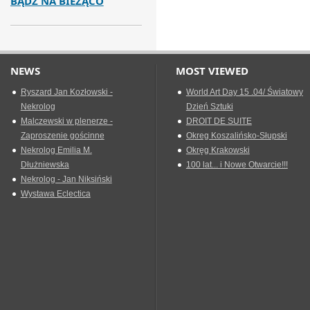
BĄDŹ NA BIEŻĄCO
NEWS
MOST VIEWED
Ryszard Jan Kozłowski -
World Art Day 15 .04/ Światowy
Nekrolog
Dzień Sztuki
Malczewski w plenerze -
DROIT DE SUITE
Zaproszenie gościnne
Okreg Koszalińsko-Słupski
Nekrolog Emilia M.
Okręg Krakowski
Dłużniewska
100 lat... i Nowe Otwarcie!!!
Nekrolog - Jan Niksiński
Wystawa Eclectica