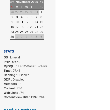
«
<
November
2025
>
»
S
M
T
W
T
F
S
26
27
28
29
30
31
1
2
3
4
5
6
7
8
9
10
11
12
13
14
15
16
17
18
19
20
21
22
23
24
25
26
27
28
29
30
1
2
3
4
5
6
STATS
OS
: Linux d
PHP
: 5.6.40
MySQL
: 11.4.12-MariaDB-cll-lve
Time
: 07:48
Caching
: Disabled
GZIP
: Disabled
Members
: 7
Content
: 786
Web Links
: 74
Content View Hits
: 19995264