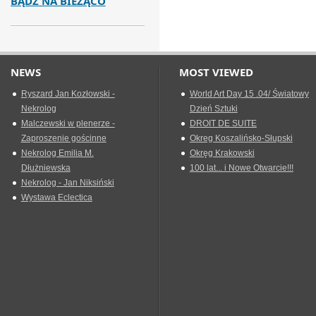
BĄDŹ NA BIEŻĄCO
NEWS
MOST VIEWED
Ryszard Jan Kozłowski -
World Art Day 15 .04/ Światowy
Nekrolog
Dzień Sztuki
Malczewski w plenerze -
DROIT DE SUITE
Zaproszenie gościnne
Okreg Koszalińsko-Słupski
Nekrolog Emilia M.
Okręg Krakowski
Dłużniewska
100 lat... i Nowe Otwarcie!!!
Nekrolog - Jan Niksiński
Wystawa Eclectica