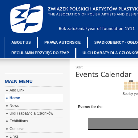
ABOUT US
PRAWA AUTORSKIE
SPADKOBIERCY - OGŁO
REGULAMIN PRZYJĘĆ DO ZPAP
ULGI i RABATY DLA CZŁONK
Start
Events Calendar
MAIN MENU
Add Link
See by ye
Home
News
Events for the
Ulgi i rabaty dla Członków
Exhibitions
Contests
Links