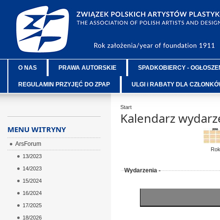
O NAS
PRAWA AUTORSKIE
SPADKOBIERCY - OGŁOSZE
REGULAMIN PRZYJĘĆ DO ZPAP
ULGI i RABATY DLA CZŁONK
Start
Kalendarz wydarz
MENU WITRYNY
ArsForum
Ro
13/2023
14/2023
Wydarzenia -
15/2024
16/2024
17/2025
18/2026