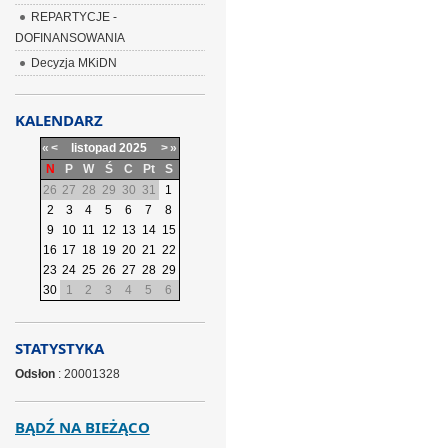
REPARTYCJE -
DOFINANSOWANIA
Decyzja MKiDN
KALENDARZ
«
<
listopad
2025
>
»
N
P
W
Ś
C
Pt
S
26
27
28
29
30
31
1
2
3
4
5
6
7
8
9
10
11
12
13
14
15
16
17
18
19
20
21
22
23
24
25
26
27
28
29
30
1
2
3
4
5
6
STATYSTYKA
Odsłon
: 20001328
BĄDŹ NA BIEŻĄCO