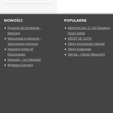
NOWOŚCI
POPULARNE
Ryszard Jan Kozłowski -
World Art Day 15 .04/ Światowy
Nekrolog
Dzień Sztuki
Malczewski w plenerze -
DROIT DE SUITE
Zaproszenie gościnne
Okreg Koszalińsko-Słupski
Nekrolog Emilia M.
Okręg Krakowski
Dłużniewska
100 lat... i Nowe Otwarcie!!!
Nekrolog - Jan Niksiński
Wystawa Eclectica