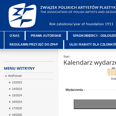
O NAS
PRAWA AUTORSKIE
SPADKOBIERCY - OGŁOSZE
REGULAMIN PRZYJĘĆ DO ZPAP
ULGI i RABATY DLA CZŁONK
Start
Kalendarz wydarz
MENU WITRYNY
ArsForum
Ro
13/2023
14/2023
Wydarzenia -
15/2024
16/2024
17/2025
18/2026