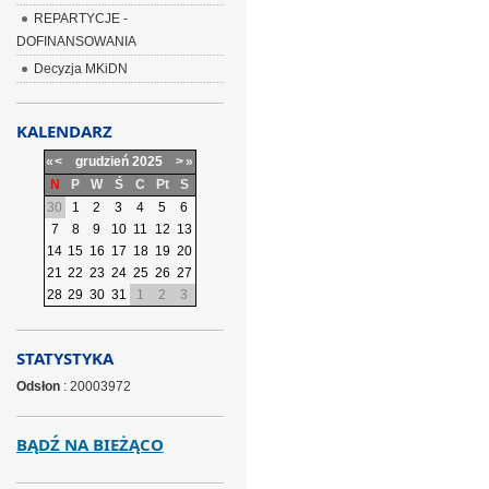
REPARTYCJE -
DOFINANSOWANIA
Decyzja MKiDN
KALENDARZ
«
<
grudzień
2025
>
»
N
P
W
Ś
C
Pt
S
30
1
2
3
4
5
6
7
8
9
10
11
12
13
14
15
16
17
18
19
20
21
22
23
24
25
26
27
28
29
30
31
1
2
3
STATYSTYKA
Odsłon
: 20003972
BĄDŹ NA BIEŻĄCO