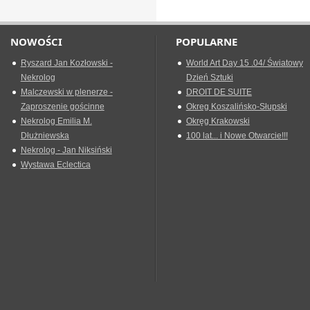
NOWOŚCI
POPULARNE
Ryszard Jan Kozłowski -
World Art Day 15 .04/ Światowy
Nekrolog
Dzień Sztuki
Malczewski w plenerze -
DROIT DE SUITE
Zaproszenie gościnne
Okreg Koszalińsko-Słupski
Nekrolog Emilia M.
Okręg Krakowski
Dłużniewska
100 lat... i Nowe Otwarcie!!!
Nekrolog - Jan Niksiński
Wystawa Eclectica