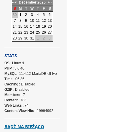
«
<
December
2025
>
»
S
M
T
W
T
F
S
30
1
2
3
4
5
6
7
8
9
10
11
12
13
14
15
16
17
18
19
20
21
22
23
24
25
26
27
28
29
30
31
1
2
3
STATS
OS
: Linux d
PHP
: 5.6.40
MySQL
: 11.4.12-MariaDB-cll-lve
Time
: 06:36
Caching
: Disabled
GZIP
: Disabled
Members
: 7
Content
: 786
Web Links
: 74
Content View Hits
: 19994992
BĄDŹ NA BIEŻĄCO