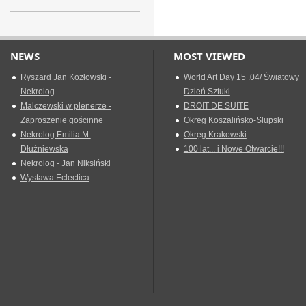
NEWS
MOST VIEWED
Ryszard Jan Kozłowski -
World Art Day 15 .04/ Światowy
Nekrolog
Dzień Sztuki
Malczewski w plenerze -
DROIT DE SUITE
Zaproszenie gościnne
Okreg Koszalińsko-Słupski
Nekrolog Emilia M.
Okręg Krakowski
Dłużniewska
100 lat... i Nowe Otwarcie!!!
Nekrolog - Jan Niksiński
Wystawa Eclectica