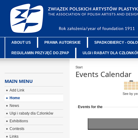
ABOUT US
PRAWA AUTORSKIE
SPADKOBIERCY - OGŁO
REGULAMIN PRZYJĘĆ DO ZPAP
ULGI i RABATY DLA CZŁONK
Start
Events Calendar
MAIN MENU
Add Link
See by ye
Home
News
Events for the
Ulgi i rabaty dla Członków
Exhibitions
Contests
Links