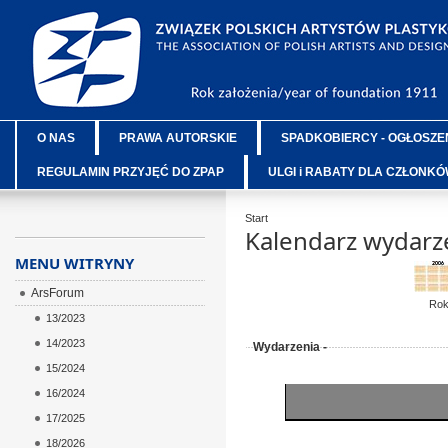
O NAS
PRAWA AUTORSKIE
SPADKOBIERCY - OGŁOSZE
REGULAMIN PRZYJĘĆ DO ZPAP
ULGI i RABATY DLA CZŁONK
Start
Kalendarz wydarz
MENU WITRYNY
ArsForum
Ro
13/2023
14/2023
Wydarzenia -
15/2024
16/2024
17/2025
18/2026