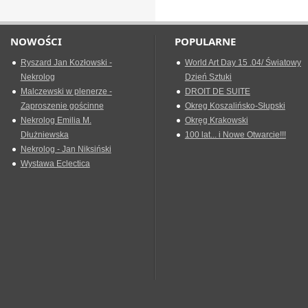
NOWOŚCI
POPULARNE
Ryszard Jan Kozłowski -
World Art Day 15 .04/ Światowy
Nekrolog
Dzień Sztuki
Malczewski w plenerze -
DROIT DE SUITE
Zaproszenie gościnne
Okreg Koszalińsko-Słupski
Nekrolog Emilia M.
Okręg Krakowski
Dłużniewska
100 lat... i Nowe Otwarcie!!!
Nekrolog - Jan Niksiński
Wystawa Eclectica