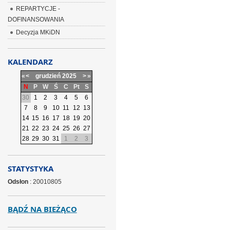
REPARTYCJE -
DOFINANSOWANIA
Decyzja MKiDN
KALENDARZ
«
<
grudzień
2025
>
»
N
P
W
Ś
C
Pt
S
30
1
2
3
4
5
6
7
8
9
10
11
12
13
14
15
16
17
18
19
20
21
22
23
24
25
26
27
28
29
30
31
1
2
3
STATYSTYKA
Odsłon
: 20010805
BĄDŹ NA BIEŻĄCO