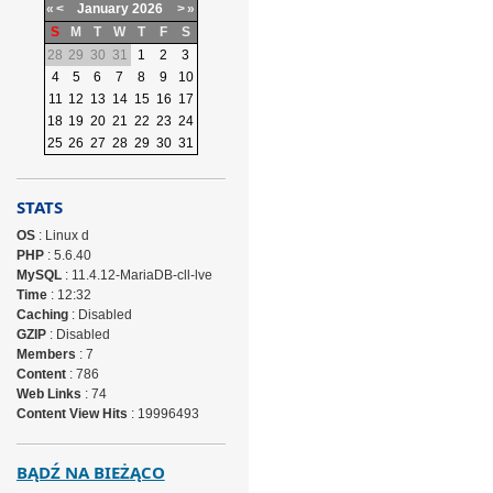
«
<
January
2026
>
»
S
M
T
W
T
F
S
28
29
30
31
1
2
3
4
5
6
7
8
9
10
11
12
13
14
15
16
17
18
19
20
21
22
23
24
25
26
27
28
29
30
31
STATS
OS
: Linux d
PHP
: 5.6.40
MySQL
: 11.4.12-MariaDB-cll-lve
Time
: 12:32
Caching
: Disabled
GZIP
: Disabled
Members
: 7
Content
: 786
Web Links
: 74
Content View Hits
: 19996493
BĄDŹ NA BIEŻĄCO