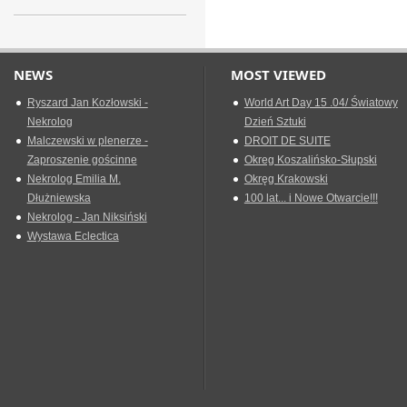
NEWS
MOST VIEWED
Ryszard Jan Kozłowski -
World Art Day 15 .04/ Światowy
Nekrolog
Dzień Sztuki
Malczewski w plenerze -
DROIT DE SUITE
Zaproszenie gościnne
Okreg Koszalińsko-Słupski
Nekrolog Emilia M.
Okręg Krakowski
Dłużniewska
100 lat... i Nowe Otwarcie!!!
Nekrolog - Jan Niksiński
Wystawa Eclectica