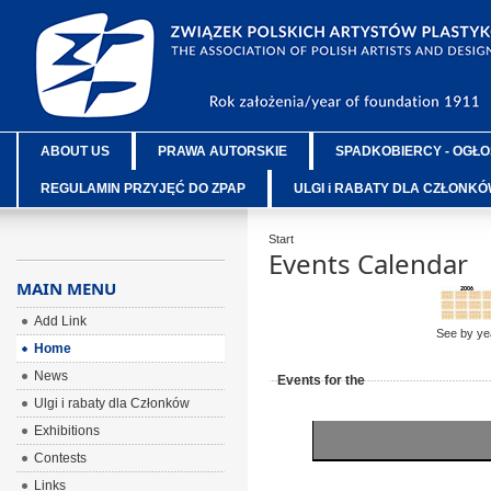
ABOUT US
PRAWA AUTORSKIE
SPADKOBIERCY - OGŁO
REGULAMIN PRZYJĘĆ DO ZPAP
ULGI i RABATY DLA CZŁONK
Start
Events Calendar
MAIN MENU
Add Link
See by ye
Home
News
Events for the
Ulgi i rabaty dla Członków
Exhibitions
Contests
Links