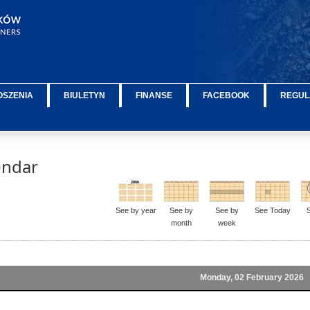
OSZENIA
BIULETYN
FINANSE
FACEBOOK
REGUL
endar
See by year
See by
See by
See Today
month
week
Monday, 02 February 2026