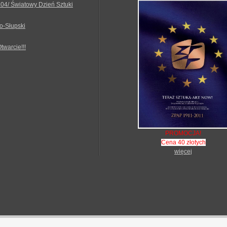
.04/ Światowy Dzień Sztuki
o-Słupski
Otwarcie!!!
PROMOCJA!
Cena 40 złotych
więcej