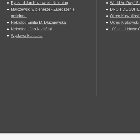
Ryszard Jan Kozłowski -Nekrolog
World Art Day 15 
Malczewski w plenerze - Zaproszenie
DROIT DE SUITE
gościnne
Okreg Koszalińsk
Nekrolog Emilia M. Dłużniewska
Okręg Krakowski
Nekrolog - Jan Niksiński
100 lat... i Nowe 
Wystawa Eclectica