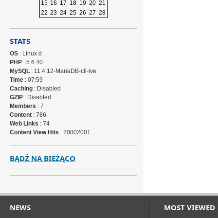
15
16
17
18
19
20
21
22
23
24
25
26
27
28
STATS
OS
: Linux d
PHP
: 5.6.40
MySQL
: 11.4.12-MariaDB-cll-lve
Time
: 07:59
Caching
: Disabled
GZIP
: Disabled
Members
: 7
Content
: 786
Web Links
: 74
Content View Hits
: 20002001
BĄDŹ NA BIEŻĄCO
NEWS
MOST VIEWED