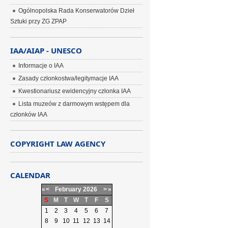
Ogólnopolska Rada Konserwatorów Dzieł
Sztuki przy ZG ZPAP
IAA/AIAP - UNESCO
Informacje o IAA
Zasady członkostwa/legitymacje IAA
Kwestionariusz ewidencyjny członka IAA
Lista muzeów z darmowym wstępem dla
członków IAA
COPYRIGHT LAW AGENCY
CALENDAR
«
<
February
2026
>
»
S
M
T
W
T
F
S
1
2
3
4
5
6
7
8
9
10
11
12
13
14