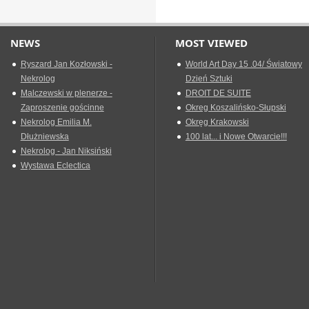
NEWS
MOST VIEWED
Ryszard Jan Kozłowski -
World Art Day 15 .04/ Światowy
Nekrolog
Dzień Sztuki
Malczewski w plenerze -
DROIT DE SUITE
Zaproszenie gościnne
Okreg Koszalińsko-Słupski
Nekrolog Emilia M.
Okręg Krakowski
Dłużniewska
100 lat... i Nowe Otwarcie!!!
Nekrolog - Jan Niksiński
Wystawa Eclectica