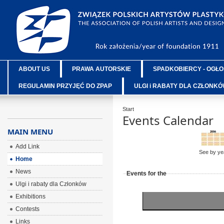
ABOUT US
PRAWA AUTORSKIE
SPADKOBIERCY - OGŁO
REGULAMIN PRZYJĘĆ DO ZPAP
ULGI i RABATY DLA CZŁONK
Start
Events Calendar
MAIN MENU
Add Link
See by ye
Home
News
Events for the
Ulgi i rabaty dla Członków
Exhibitions
Contests
Links