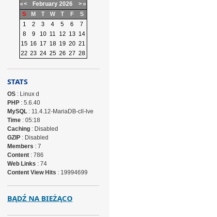
«
<
February
2026
>
»
S
M
T
W
T
F
S
1
2
3
4
5
6
7
8
9
10
11
12
13
14
15
16
17
18
19
20
21
22
23
24
25
26
27
28
STATS
OS
: Linux d
PHP
: 5.6.40
MySQL
: 11.4.12-MariaDB-cll-lve
Time
: 05:18
Caching
: Disabled
GZIP
: Disabled
Members
: 7
Content
: 786
Web Links
: 74
Content View Hits
: 19994699
BĄDŹ NA BIEŻĄCO