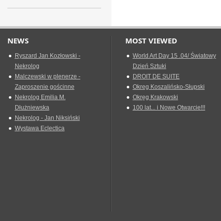
NEWS
MOST VIEWED
Ryszard Jan Kozłowski -
World Art Day 15 .04/ Światowy
Nekrolog
Dzień Sztuki
Malczewski w plenerze -
DROIT DE SUITE
Zaproszenie gościnne
Okreg Koszalińsko-Słupski
Nekrolog Emilia M.
Okręg Krakowski
Dłużniewska
100 lat... i Nowe Otwarcie!!!
Nekrolog - Jan Niksiński
Wystawa Eclectica