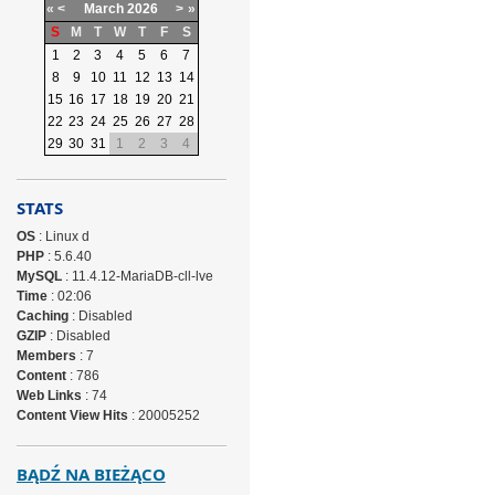
«
<
March
2026
>
»
S
M
T
W
T
F
S
1
2
3
4
5
6
7
8
9
10
11
12
13
14
15
16
17
18
19
20
21
22
23
24
25
26
27
28
29
30
31
1
2
3
4
STATS
OS
: Linux d
PHP
: 5.6.40
MySQL
: 11.4.12-MariaDB-cll-lve
Time
: 02:06
Caching
: Disabled
GZIP
: Disabled
Members
: 7
Content
: 786
Web Links
: 74
Content View Hits
: 20005252
BĄDŹ NA BIEŻĄCO