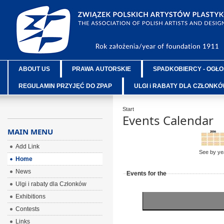
ABOUT US
PRAWA AUTORSKIE
SPADKOBIERCY - OGŁO
REGULAMIN PRZYJĘĆ DO ZPAP
ULGI i RABATY DLA CZŁONK
Start
Events Calendar
MAIN MENU
Add Link
See by ye
Home
News
Events for the
Ulgi i rabaty dla Członków
Exhibitions
Contests
Links